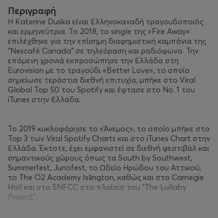
Περιγραφή
Η Katerine Duska είναι Ελληνοκαναδή τραγουδοποιός
και ερμηνεύτρια. Το 2018, το single της «Fire Away»
επιλέχθηκε για την επίσημη διαφημιστική καμπάνια της
"Nescafé Canada" σε τηλεόραση και ραδιόφωνο. Την
επόμενη χρονιά εκπροσώπησε την Ελλάδα στη
Eurovision με το τραγούδι «Better Love», το οποίο
σημείωσε τεράστια διεθνή επιτυχία, μπήκε στο Viral
Global Top 50 του Spotify και έφτασε στο Νο. 1 του
iTunes στην Ελλάδα.
Το 2019 κυκλοφόρησε το «Άνεμος», το οποίο μπήκε στο
Top 3 των Viral Spotify Charts και στο iTunes Chart στην
Ελλάδα. Έκτοτε, έχει εμφανιστεί σε διεθνή φεστιβάλ και
σημαντικούς χώρους όπως τα South by Southwest,
Summerfest, Junofest, το Ωδείο Ηρώδου του Αττικού,
το The O2 Academy Islington, καθώς και στο Carnegie
Hall και στο SNFCC στο πλαίσιο του "The Lullaby
Project".