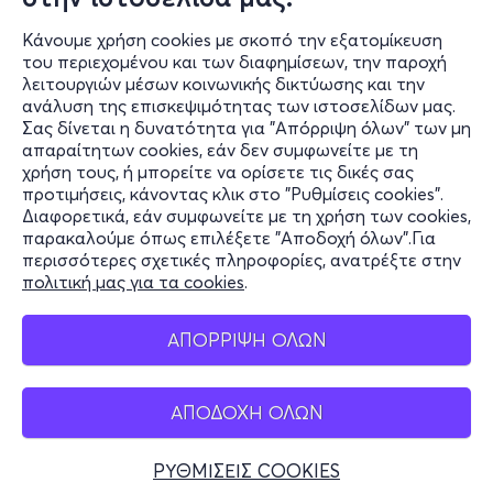
Κάνουμε χρήση cookies με σκοπό την εξατομίκευση
του περιεχομένου και των διαφημίσεων, την παροχή
λειτουργιών μέσων κοινωνικής δικτύωσης και την
ανάλυση της επισκεψιμότητας των ιστοσελίδων μας.
Σας δίνεται η δυνατότητα για "Απόρριψη όλων" των μη
Πληροφορίες
απαραίτητων cookies, εάν δεν συμφωνείτε με τη
χρήση τους, ή μπορείτε να ορίσετε τις δικές σας
Υποστήριξη
προτιμήσεις, κάνοντας κλικ στο "Ρυθμίσεις cookies".
Διαφορετικά, εάν συμφωνείτε με τη χρήση των cookies,
Stay Connected
παρακαλούμε όπως επιλέξετε "Αποδοχή όλων".Για
περισσότερες σχετικές πληροφορίες, ανατρέξτε στην
πολιτική μας για τα cookies
.
Mobile app
ΑΠΟΡΡΙΨΗ ΟΛΩΝ
ΑΠΟΔΟΧΗ ΟΛΩΝ
Ελλάδα
Τηλεφωνικές κρατήσεις
ΡΥΘΜΙΣΕΙΣ COOKIES