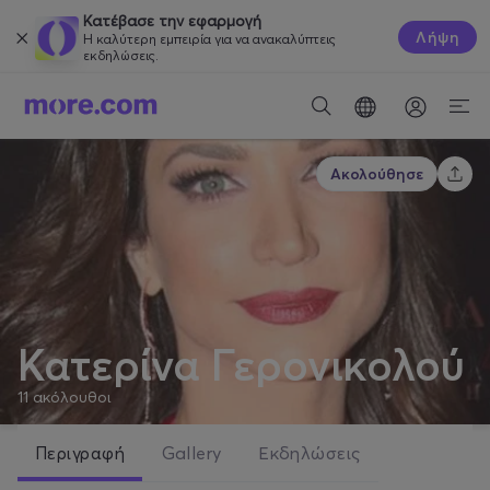
Κατέβασε την εφαρμογή
Λήψη
Η καλύτερη εμπειρία για να ανακαλύπτεις
εκδηλώσεις.
Ακολούθησε
Κατερίνα Γερονικολού
11
ακόλουθοι
Περιγραφή
Gallery
Εκδηλώσεις