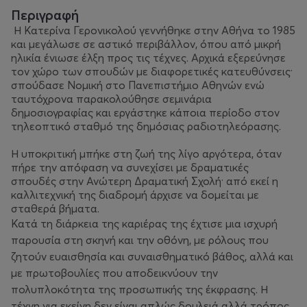
Περιγραφή
Η Κατερίνα Γερονικολού γεννήθηκε στην Αθήνα το 1985
και μεγάλωσε σε αστικό περιβάλλον, όπου από μικρή
ηλικία ένιωσε έλξη προς τις τέχνες. Αρχικά εξερεύνησε
τον χώρο των σπουδών με διαφορετικές κατευθύνσεις·
σπούδασε Νομική στο Πανεπιστήμιο Αθηνών ενώ
ταυτόχρονα παρακολούθησε σεμινάρια
δημοσιογραφίας και εργάστηκε κάποια περίοδο στον
τηλεοπτικό σταθμό της δημόσιας ραδιοτηλεόρασης.
Η υποκριτική μπήκε στη ζωή της λίγο αργότερα, όταν
πήρε την απόφαση να συνεχίσει με δραματικές
σπουδές στην Ανώτερη Δραματική Σχολή· από εκεί η
καλλιτεχνική της διαδρομή άρχισε να δομείται με
σταθερά βήματα.
Κατά τη διάρκεια της καριέρας της έχτισε μια ισχυρή
παρουσία στη σκηνή και την οθόνη, με ρόλους που
ζητούν ευαισθησία και συναισθηματικό βάθος, αλλά και
με πρωτοβουλίες που αποδεικνύουν την
πολυπλοκότητα της προσωπικής της έκφρασης. Η
τέχνη για εκείνη δεν είναι απλώς δουλειά αλλά τρόπος