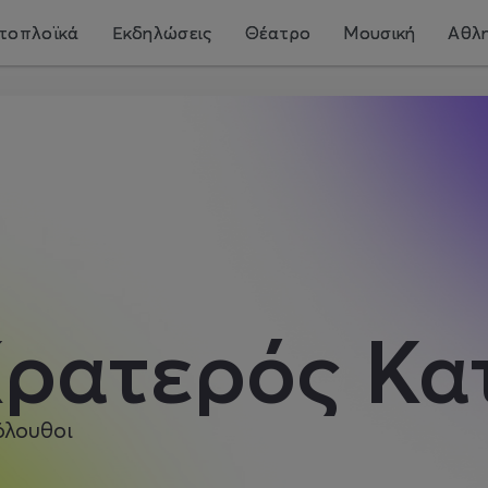
τοπλοϊκά
Εκδηλώσεις
Θέατρο
Μουσική
Αθλη
ρατερός Κα
όλουθοι