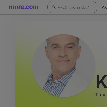
Ακ
Κ
11
ακ