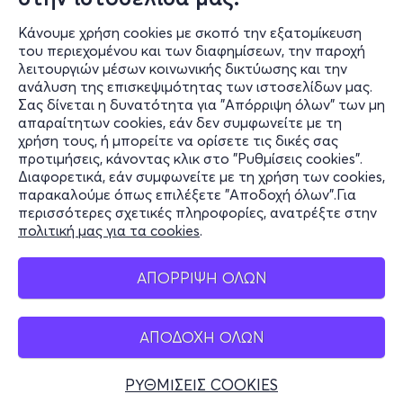
Κάνουμε χρήση cookies με σκοπό την εξατομίκευση
του περιεχομένου και των διαφημίσεων, την παροχή
λειτουργιών μέσων κοινωνικής δικτύωσης και την
ανάλυση της επισκεψιμότητας των ιστοσελίδων μας.
Σας δίνεται η δυνατότητα για "Απόρριψη όλων" των μη
Πληροφορίες
απαραίτητων cookies, εάν δεν συμφωνείτε με τη
χρήση τους, ή μπορείτε να ορίσετε τις δικές σας
Υποστήριξη
προτιμήσεις, κάνοντας κλικ στο "Ρυθμίσεις cookies".
Διαφορετικά, εάν συμφωνείτε με τη χρήση των cookies,
Stay Connected
παρακαλούμε όπως επιλέξετε "Αποδοχή όλων".Για
περισσότερες σχετικές πληροφορίες, ανατρέξτε στην
πολιτική μας για τα cookies
.
Mobile app
ΑΠΟΡΡΙΨΗ ΟΛΩΝ
ΑΠΟΔΟΧΗ ΟΛΩΝ
Ελλάδα
Τηλεφωνικές κρατήσεις
ΡΥΘΜΙΣΕΙΣ COOKIES