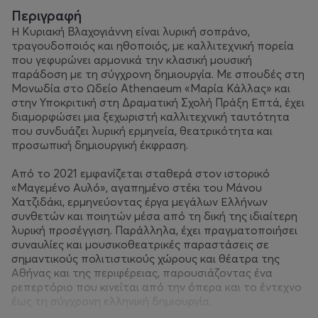
Περιγραφή
Η Κυριακή Βλαχογιάννη είναι λυρική σοπράνο,
τραγουδοποιός και ηθοποιός, με καλλιτεχνική πορεία
που γεφυρώνει αρμονικά την κλασική μουσική
παράδοση με τη σύγχρονη δημιουργία. Με σπουδές στη
Μονωδία στο Ωδείο Athenaeum «Μαρία Κάλλας» και
στην Υποκριτική στη Δραματική Σχολή Πράξη Επτά, έχει
διαμορφώσει μια ξεχωριστή καλλιτεχνική ταυτότητα
που συνδυάζει λυρική ερμηνεία, θεατρικότητα και
προσωπική δημιουργική έκφραση.
Από το 2021 εμφανίζεται σταθερά στον ιστορικό
«Μαγεμένο Αυλό», αγαπημένο στέκι του Μάνου
Χατζιδάκι, ερμηνεύοντας έργα μεγάλων Ελλήνων
συνθετών και ποιητών μέσα από τη δική της ιδιαίτερη
λυρική προσέγγιση. Παράλληλα, έχει πραγματοποιήσει
συναυλίες και μουσικοθεατρικές παραστάσεις σε
σημαντικούς πολιτιστικούς χώρους και θέατρα της
Αθήνας και της περιφέρειας, παρουσιάζοντας ένα
ρεπερτόριο που κινείται από την όπερα και το έντεχνο
έως τη σύγχρονη ελληνική δημιουργία.