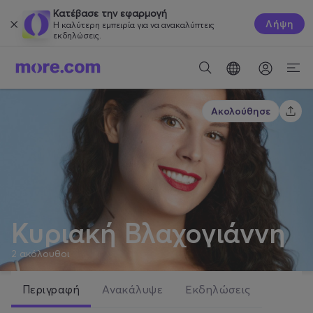
Κατέβασε την εφαρμογή
Λήψη
Η καλύτερη εμπειρία για να ανακαλύπτεις
εκδηλώσεις.
Ακολούθησε
Κυριακή Βλαχογιάννη
2
ακόλουθοι
Περιγραφή
Ανακάλυψε
Εκδηλώσεις