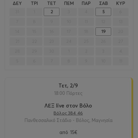
<
>
ΔΕΥ
ΤΡΙ
ΤΕΤ
ΠΕΜ
ΠΑΡ
ΣΑΒ
ΚΥΡ
31
1
2
3
4
5
6
7
8
9
10
11
12
13
14
15
16
17
18
19
20
21
22
23
24
25
26
27
28
29
30
1
2
3
4
5
6
7
8
9
10
11
Τετ, 2/9
18:00 Πόρτες
ΛΕΞ live στον Βόλο
Βόλος 384 46
Πανθεσσαλικό Στάδιο - Βόλος, Μαγνησία
από
15€