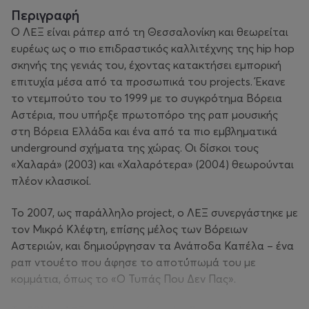
Περιγραφή
Ο ΛΕΞ είναι ράπερ από τη Θεσσαλονίκη και θεωρείται
ευρέως ως ο πιο επιδραστικός καλλιτέχνης της hip hop
σκηνής της γενιάς του, έχοντας κατακτήσει εμπορική
επιτυχία μέσα από τα προσωπικά του projects. Έκανε
το ντεμπούτο του το 1999 με το συγκρότημα Βόρεια
Αστέρια, που υπήρξε πρωτοπόρο της ραπ μουσικής
στη Βόρεια Ελλάδα και ένα από τα πιο εμβληματικά
underground σχήματα της χώρας. Οι δίσκοι τους
«Χαλαρά» (2003) και «Χαλαρότερα» (2004) θεωρούνται
πλέον κλασικοί.
Το 2007, ως παράλληλο project, ο ΛΕΞ συνεργάστηκε με
τον Μικρό Κλέφτη, επίσης μέλος των Βόρειων
Αστεριών, και δημιούργησαν τα Ανάποδα Καπέλα – ένα
ραπ ντουέτο που άφησε το αποτύπωμά του με
κομμάτια, όπως το «Ο Τυπάς Που Δεν Πας».