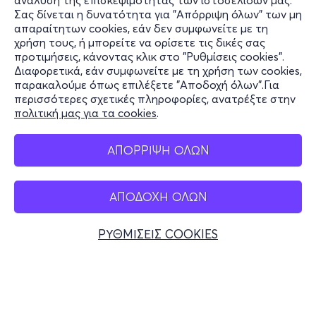
ανάλυση της επισκεψιμότητας των ιστοσελίδων μας.
Σας δίνεται η δυνατότητα για "Απόρριψη όλων" των μη
Πληροφορίες
απαραίτητων cookies, εάν δεν συμφωνείτε με τη
χρήση τους, ή μπορείτε να ορίσετε τις δικές σας
Υποστήριξη
προτιμήσεις, κάνοντας κλικ στο "Ρυθμίσεις cookies".
Διαφορετικά, εάν συμφωνείτε με τη χρήση των cookies,
Stay Connected
παρακαλούμε όπως επιλέξετε "Αποδοχή όλων".Για
περισσότερες σχετικές πληροφορίες, ανατρέξτε στην
πολιτική μας για τα cookies
.
Mobile app
ΑΠΟΡΡΙΨΗ ΟΛΩΝ
ΑΠΟΔΟΧΗ ΟΛΩΝ
Ελλάδα
Τηλεφωνικές κρατήσεις
ΡΥΘΜΙΣΕΙΣ COOKIES
+30 2117700000
Δευ - Παρ 10:00 - 18:00
Φυσικά σημεία