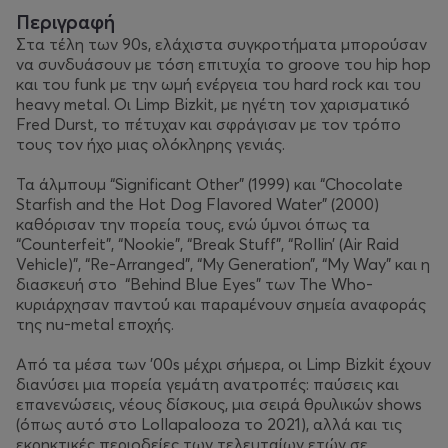
Περιγραφή
Στα τέλη των 90s, ελάχιστα συγκροτήματα μπορούσαν
να συνδυάσουν με τόση επιτυχία το groove του hip hop
και του funk με την ωμή ενέργεια του hard rock και του
heavy metal. Οι Limp Bizkit, με ηγέτη τον χαρισματικό
Fred Durst, το πέτυχαν και σφράγισαν με τον τρόπο
τους τον ήχο μιας ολόκληρης γενιάς.
Τα άλμπουμ “Significant Other” (1999) και “Chocolate
Starfish and the Hot Dog Flavored Water” (2000)
καθόρισαν την πορεία τους, ενώ ύμνοι όπως τα
“Counterfeit”, “Nookie”, “Break Stuff”, “Rollin’ (Air Raid
Vehicle)”, “Re-Arranged”, “My Generation”, “My Way” και η
διασκευή στο “Behind Blue Eyes” των The Who-
κυριάρχησαν παντού και παραμένουν σημεία αναφοράς
της nu-metal εποχής.
Από τα μέσα των ’00s μέχρι σήμερα, οι Limp Bizkit έχουν
διανύσει μια πορεία γεμάτη ανατροπές: παύσεις και
επανενώσεις, νέους δίσκους, μια σειρά θρυλικών shows
(όπως αυτό στο Lollapalooza το 2021), αλλά και τις
εκρηκτικές περιοδείες των τελευταίων ετών σε