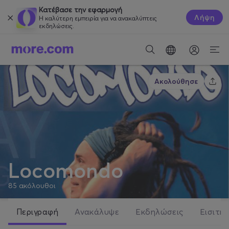
Κατέβασε την εφαρμογή
Λήψη
Η καλύτερη εμπειρία για να ανακαλύπτεις
εκδηλώσεις.
Ακολούθησε
Locomondo
85
ακόλουθοι
Περιγραφή
Ανακάλυψε
Εκδηλώσεις
Εισιτήρ