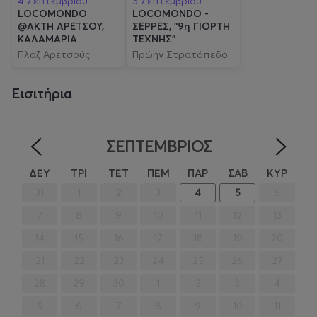
4 Σεπτεμβρίου
5 Σεπτεμβρίου
LOCOMONDO
LOCOMONDO -
@ΑΚΤΗ ΑΡΕΤΣΟΥ,
ΣΕΡΡΕΣ, "9η ΓΙΟΡΤΗ
ΚΑΛΑΜΑΡΙΑ
ΤΕΧΝΗΣ"
Πλαζ Αρετσούς
Πρώην Στρατόπεδο
Εμμανουήλ Παππά
Εισιτήρια
ΣΕΠΤΈΜΒΡΙΟΣ
<
>
ΔΕΥ
ΤΡΙ
ΤΕΤ
ΠΕΜ
ΠΑΡ
ΣΑΒ
ΚΥΡ
31
1
2
3
4
5
6
7
8
9
10
11
12
13
14
15
16
17
18
19
20
21
22
23
24
25
26
27
28
29
30
1
2
3
4
5
6
7
8
9
10
11