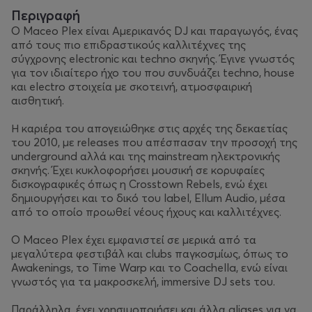
Περιγραφή
Ο Maceo Plex είναι Αμερικανός DJ και παραγωγός, ένας
από τους πιο επιδραστικούς καλλιτέχνες της
σύγχρονης electronic και techno σκηνής. Έγινε γνωστός
για τον ιδιαίτερο ήχο του που συνδυάζει techno, house
και electro στοιχεία με σκοτεινή, ατμοσφαιρική
αισθητική.
Η καριέρα του απογειώθηκε στις αρχές της δεκαετίας
του 2010, με releases που απέσπασαν την προσοχή της
underground αλλά και της mainstream ηλεκτρονικής
σκηνής. Έχει κυκλοφορήσει μουσική σε κορυφαίες
δισκογραφικές όπως η Crosstown Rebels, ενώ έχει
δημιουργήσει και το δικό του label, Ellum Audio, μέσα
από το οποίο προωθεί νέους ήχους και καλλιτέχνες.
Ο Maceo Plex έχει εμφανιστεί σε μερικά από τα
μεγαλύτερα φεστιβάλ και clubs παγκοσμίως, όπως το
Awakenings, το Time Warp και το Coachella, ενώ είναι
γνωστός για τα μακροσκελή, immersive DJ sets του.
Παράλληλα, έχει χρησιμοποιήσει και άλλα aliases για να