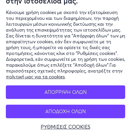
στην ιστοσελίδα μας.
Κάνουμε χρήση cookies με σκοπό την εξατομίκευση
του περιεχομένου και των διαφημίσεων, την παροχή
λειτουργιών μέσων κοινωνικής δικτύωσης και την
ανάλυση της επισκεψιμότητας των ιστοσελίδων μας.
Σας δίνεται η δυνατότητα για "Απόρριψη όλων" των μη
Πληροφορίες
απαραίτητων cookies, εάν δεν συμφωνείτε με τη
χρήση τους, ή μπορείτε να ορίσετε τις δικές σας
Υποστήριξη
προτιμήσεις, κάνοντας κλικ στο "Ρυθμίσεις cookies".
Διαφορετικά, εάν συμφωνείτε με τη χρήση των cookies,
Stay Connected
παρακαλούμε όπως επιλέξετε "Αποδοχή όλων".Για
περισσότερες σχετικές πληροφορίες, ανατρέξτε στην
πολιτική μας για τα cookies
.
Mobile app
ΑΠΟΡΡΙΨΗ ΟΛΩΝ
ΑΠΟΔΟΧΗ ΟΛΩΝ
Ελλάδα
Τηλεφωνικές κρατήσεις
ΡΥΘΜΙΣΕΙΣ COOKIES