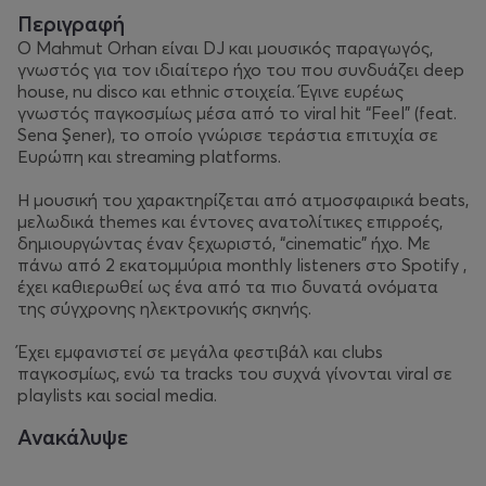
Περιγραφή
Ο Mahmut Orhan είναι DJ και μουσικός παραγωγός,
γνωστός για τον ιδιαίτερο ήχο του που συνδυάζει deep
house, nu disco και ethnic στοιχεία. Έγινε ευρέως
γνωστός παγκοσμίως μέσα από το viral hit “Feel” (feat.
Sena Şener), το οποίο γνώρισε τεράστια επιτυχία σε
Ευρώπη και streaming platforms.
Η μουσική του χαρακτηρίζεται από ατμοσφαιρικά beats,
μελωδικά themes και έντονες ανατολίτικες επιρροές,
δημιουργώντας έναν ξεχωριστό, “cinematic” ήχο. Με
πάνω από 2 εκατομμύρια monthly listeners στο Spotify ,
έχει καθιερωθεί ως ένα από τα πιο δυνατά ονόματα
της σύγχρονης ηλεκτρονικής σκηνής.
Έχει εμφανιστεί σε μεγάλα φεστιβάλ και clubs
παγκοσμίως, ενώ τα tracks του συχνά γίνονται viral σε
playlists και social media.
Ανακάλυψε