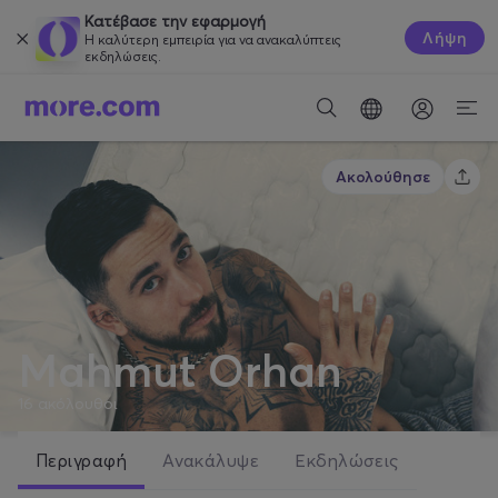
Κατέβασε την εφαρμογή
Λήψη
Η καλύτερη εμπειρία για να ανακαλύπτεις
εκδηλώσεις.
Ακολούθησε
Mahmut Orhan
16
ακόλουθοι
Περιγραφή
Ανακάλυψε
Εκδηλώσεις