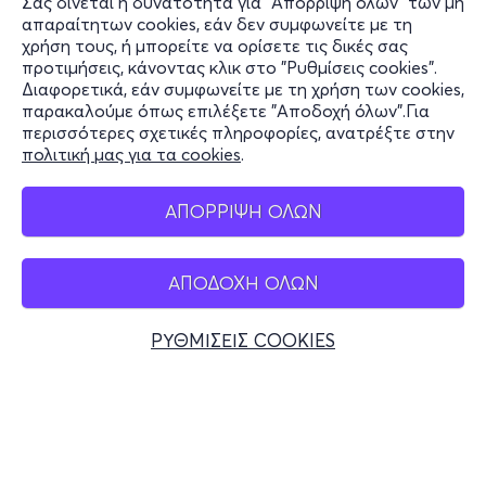
Σας δίνεται η δυνατότητα για "Απόρριψη όλων" των μη
Πληροφορίες
απαραίτητων cookies, εάν δεν συμφωνείτε με τη
χρήση τους, ή μπορείτε να ορίσετε τις δικές σας
Υποστήριξη
προτιμήσεις, κάνοντας κλικ στο "Ρυθμίσεις cookies".
Διαφορετικά, εάν συμφωνείτε με τη χρήση των cookies,
Stay Connected
παρακαλούμε όπως επιλέξετε "Αποδοχή όλων".Για
περισσότερες σχετικές πληροφορίες, ανατρέξτε στην
πολιτική μας για τα cookies
.
Mobile app
ΑΠΟΡΡΙΨΗ ΟΛΩΝ
ΑΠΟΔΟΧΗ ΟΛΩΝ
Ελλάδα
Τηλεφωνικές κρατήσεις
ΡΥΘΜΙΣΕΙΣ COOKIES
+30 2117700000
Δευ - Παρ 10:00 - 18:00
Φυσικά σημεία