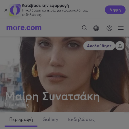
Κατέβασε την εφαρμογή
Λήψη
Η καλύτερη εμπειρία για να ανακαλύπτεις
εκδηλώσεις.
Ακολούθησε
Μαίρη Συνατσάκη
1
ακόλουθος
Περιγραφή
Gallery
Εκδηλώσεις