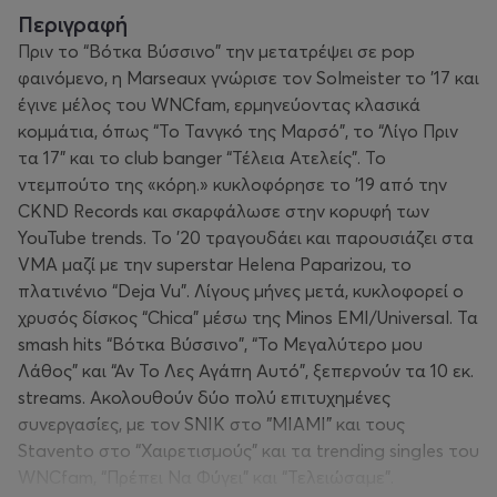
Περιγραφή
Πριν το “Bότκα Βύσσινο” την μετατρέψει σε pop
φαινόμενο, η Marseaux γνώρισε τον Solmeister το '17 και
έγινε μέλος του WNCfam, ερμηνεύοντας κλασικά
κομμάτια, όπως “Το Τανγκό της Μαρσό”, το “Λίγο Πριν
τα 17” και το club banger “Τέλεια Ατελείς”. Το
ντεμπούτο της «κόρη.» κυκλοφόρησε το '19 από την
CKND Records και σκαρφάλωσε στην κορυφή των
YouTube trends. Το '20 τραγουδάει και παρουσιάζει στα
VMA μαζί με την superstar Helena Paparizou, το
πλατινένιο “Deja Vu”. Λίγους μήνες μετά, κυκλοφορεί ο
χρυσός δίσκος “Chica” μέσω της Minos EMI/Universal. Τα
smash hits “Βότκα Βύσσινο”, “Το Μεγαλύτερο μου
Λάθος” και “Αν Το Λες Αγάπη Αυτό”, ξεπερνούν τα 10 εκ.
streams. Ακολουθούν δύο πολύ επιτυχημένες
συνεργασίες, με τον SNIK στο “MIAMI” και τους
Stavento στο “Χαιρετισμούς” και τα trending singles του
WNCfam, “Πρέπει Να Φύγει” και “Τελειώσαμε”.