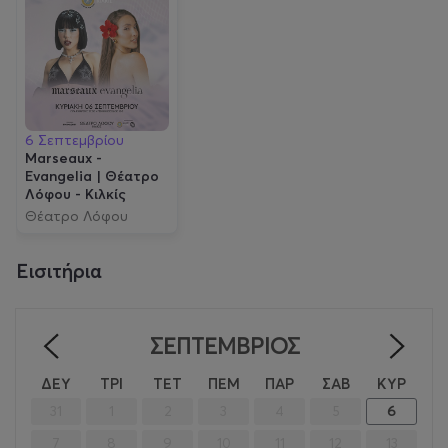
6 Σεπτεμβρίου
Marseaux -
Evangelia | Θέατρο
Λόφου - Κιλκίς
Θέατρο Λόφου
Εισιτήρια
ΣΕΠΤΈΜΒΡΙΟΣ
<
>
ΔΕΥ
ΤΡΙ
ΤΕΤ
ΠΕΜ
ΠΑΡ
ΣΑΒ
ΚΥΡ
31
1
2
3
4
5
6
7
8
9
10
11
12
13