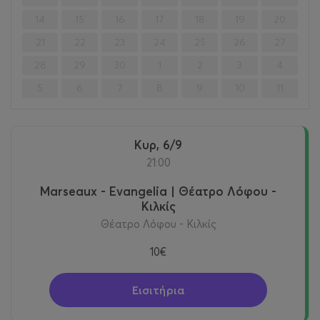
14
15
16
17
18
19
20
21
22
23
24
25
26
27
28
29
30
1
2
3
4
5
6
7
8
9
10
11
Κυρ, 6/9
21:00
Marseaux - Evangelia | Θέατρο Λόφου -
Κιλκίς
Θέατρο Λόφου - Κιλκίς
10€
Εισιτήρια