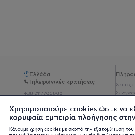
Ελλάδα
Πληρο
Τηλεφωνικές κρατήσεις
Θέσεις 
Συνεργα
+30 2117700000
Δευ - Παρ 10:00 - 18:00
Όροι χρ
Φυσικά σημεία
Χρησιμοποιούμε cookies ώστε να ε
Πολιτικ
κορυφαία εμπειρία πλοήγησης στην
Νομική 
Οδηγίες
Κάνουμε χρήση cookies με σκοπό την εξατομίκευση του 
Blog