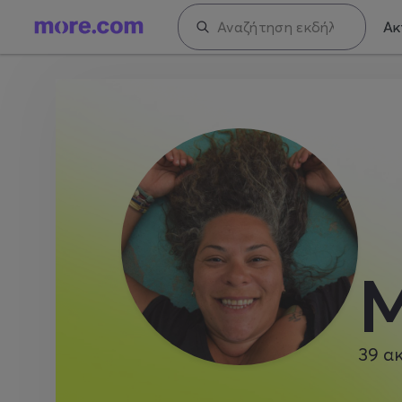
Ακ
Μ
39
α