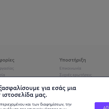
φορίες
Υποστήριξη
εργασίας
Επικοινωνία
σία
Συχνές ερωτήσεις
ήσης
Πράξη για τις ψηφιακές
Υπηρεσίες
ξασφαλίσουμε για εσάς μια
ή απορρήτου
Σύνδεση reseller
 ιστοσελίδα μας.
σημείωση
 κοινότητας
περιεχομένου και των διαφημίσεων, την
ΑΠ