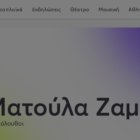
τοπλοϊκά
Εκδηλώσεις
Θέατρο
Μουσική
Αθλη
ατούλα Ζαμ
κόλουθοι