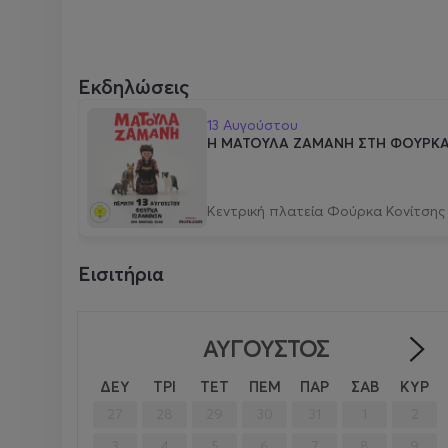
Εκδηλώσεις
13 Αυγούστου
Η ΜΑΤΟΥΛΑ ΖΑΜΑΝΗ ΣΤΗ ΦΟΥΡΚΑ
Κεντρική πλατεία Φούρκα Κονίτσης
Εισιτήρια
ΑΎΓΟΥΣΤΟΣ
ΔΕΥ
ΤΡΙ
ΤΕΤ
ΠΕΜ
ΠΑΡ
ΣΑΒ
ΚΥΡ
27
28
29
30
31
1
2
3
4
5
6
7
8
9