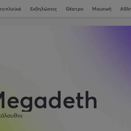
τοπλοϊκά
Εκδηλώσεις
Θέατρο
Μουσική
Αθλη
egadeth
κόλουθοι