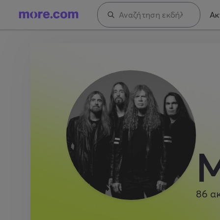
Ακ
M
86
α