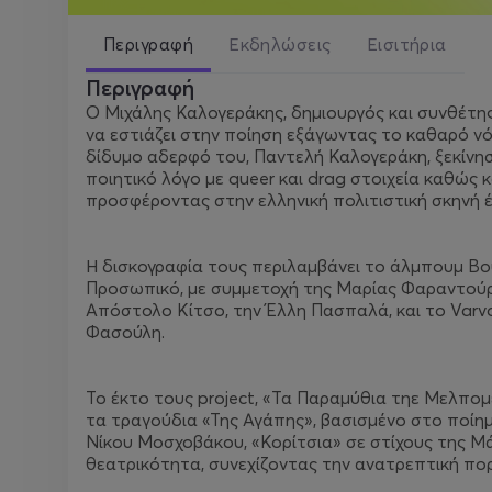
Περιγραφή
Εκδηλώσεις
Εισιτήρια
Περιγραφή
Ο Μιχάλης Καλογεράκης, δημιουργός και συνθέτης
να εστιάζει στην ποίηση εξάγωντας το καθαρό νό
δίδυμο αδερφό του, Παντελή Καλογεράκη, ξεκίνησ
ποιητικό λόγο με queer και drag στοιχεία καθώς 
προσφέροντας στην ελληνική πολιτιστική σκηνή 
Η δισκογραφία τους περιλαμβάνει το άλμπουμ Βο
Προσωπικό, με συμμετοχή της Μαρίας Φαραντούρ
Απόστολο Κίτσο, την Έλλη Πασπαλά, και το Varva
Φασούλη.
Το έκτο τους project, «Τα Παραμύθια τηε Μελπο
τα τραγούδια «Της Αγάπης», βασισμένο στο ποίημ
Νίκου Μοσχοβάκου, «Κορίτσια» σε στίχους της Μά
θεατρικότητα, συνεχίζοντας την ανατρεπτική πο