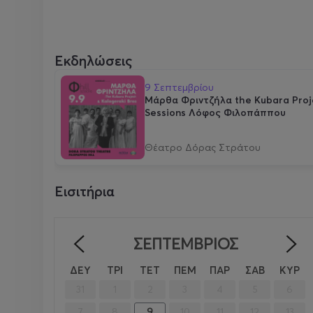
Εκδηλώσεις
9 Σεπτεμβρίου
Μάρθα Φριντζήλα the Kubara Projec
Sessions Λόφος Φιλοπάππου
Θέατρο Δόρας Στράτου
Εισιτήρια
ΣΕΠΤΈΜΒΡΙΟΣ
<
ΔΕΥ
ΤΡΙ
ΤΕΤ
ΠΕΜ
ΠΑΡ
ΣΑΒ
ΚΥΡ
31
1
2
3
4
5
6
7
8
9
10
11
12
13