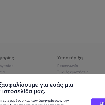
φορίες
Υποστήριξη
εργασίας
Επικοινωνία
σία
Συχνές ερωτήσεις
ήσης
Πράξη για τις ψηφιακές
Υπηρεσίες
ξασφαλίσουμε για εσάς μια
ή απορρήτου
Σύνδεση reseller
 ιστοσελίδα μας.
σημείωση
 κοινότητας
περιεχομένου και των διαφημίσεων, την
ΑΠ