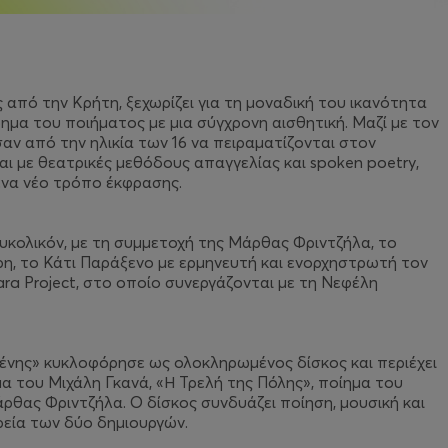
 από την Κρήτη, ξεχωρίζει για τη μοναδική του ικανότητα
ημα του ποιήματος με μια σύγχρονη αισθητική. Μαζί με τον
αν από την ηλικία των 16 να πειραματίζονται στον
και με θεατρικές μεθόδους απαγγελίας και spoken poetry,
ένα νέο τρόπο έκφρασης.
υκολικόν, με τη συμμετοχή της Μάρθας Φριντζήλα, το
η, το Κάτι Παράξενο με ερμηνευτή και ενορχηστρωτή τον
ra Project, στο οποίο συνεργάζονται με τη Νεφέλη
μένης» κυκλοφόρησε ως ολοκληρωμένος δίσκος και περιέχει
α του Μιχάλη Γκανά, «Η Τρελή της Πόλης», ποίημα του
ρθας Φριντζήλα. Ο δίσκος συνδυάζει ποίηση, μουσική και
ρεία των δύο δημιουργών.