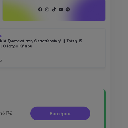
ου
ΙΑ ζωντανά στη Θεσσαλονίκη! || Τρίτη 15
|| Θέατρο Κήπου
υ
Εισιτήρια
πό
17€