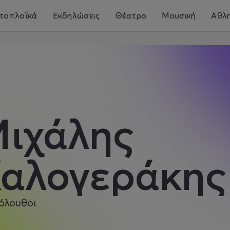
τοπλοϊκά
Εκδηλώσεις
Θέατρο
Μουσική
Αθλη
ιχάλης
αλογεράκης
Καλογεράκια
όλουθοι