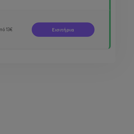
Εισιτήρια
πό
13€