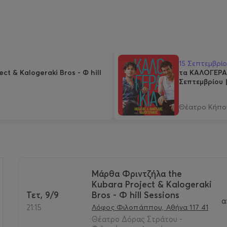
15 Σεπτεμβρί
t & Kalogeraki Bros - Φ hill
τα ΚΑΛΟΓΕΡΑΚ
Σεπτεμβρίου 
Θέατρο Κήπο
Μάρθα Φριντζήλα the
Kubara Project & Kalogeraki
>
Τετ, 9/9
Bros - Φ hill Sessions
α
21:15
Λόφος Φιλοπάππου, Αθήνα 117 41
Θέατρο Δόρας Στράτου -