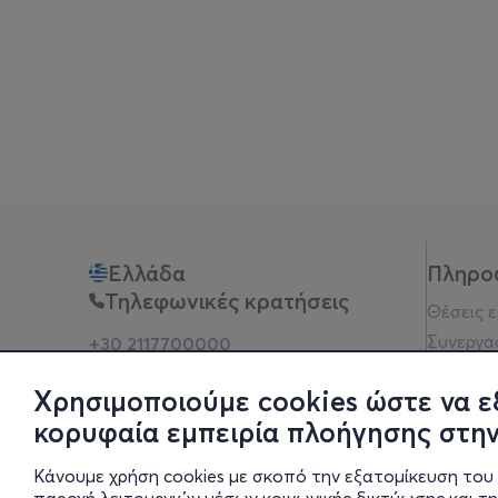
Ελλάδα
Πληρο
Τηλεφωνικές κρατήσεις
Θέσεις 
Συνεργα
+30 2117700000
Δευ - Παρ 10:00 - 18:00
Όροι χρ
Φυσικά σημεία
Χρησιμοποιούμε cookies ώστε να ε
Πολιτικ
κορυφαία εμπειρία πλοήγησης στην
Νομική 
Οδηγίες
Κάνουμε χρήση cookies με σκοπό την εξατομίκευση του 
Blog