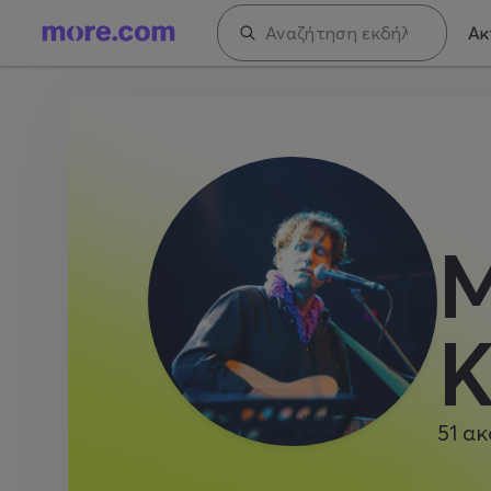
Ακ
Μ
Κ
(
51
ακ