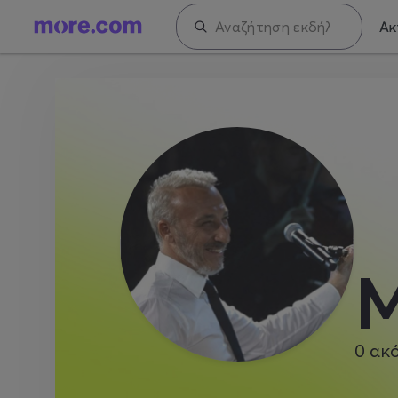
Ακ
Μ
0
ακ