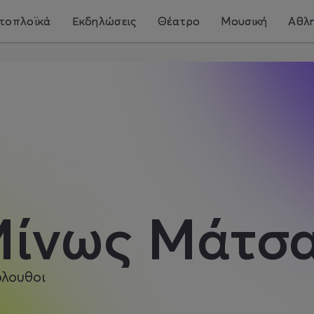
τοπλοϊκά
Εκδηλώσεις
Θέατρο
Μουσική
Αθλη
ίνως Μάτσ
όλουθοι