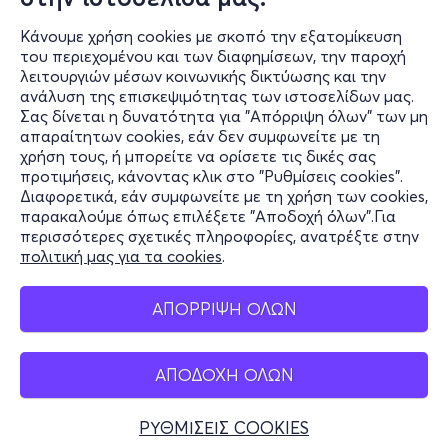
Κάνουμε χρήση cookies με σκοπό την εξατομίκευση
του περιεχομένου και των διαφημίσεων, την παροχή
λειτουργιών μέσων κοινωνικής δικτύωσης και την
ανάλυση της επισκεψιμότητας των ιστοσελίδων μας.
Σας δίνεται η δυνατότητα για "Απόρριψη όλων" των μη
Πληροφορίες
απαραίτητων cookies, εάν δεν συμφωνείτε με τη
χρήση τους, ή μπορείτε να ορίσετε τις δικές σας
Υποστήριξη
προτιμήσεις, κάνοντας κλικ στο "Ρυθμίσεις cookies".
Διαφορετικά, εάν συμφωνείτε με τη χρήση των cookies,
Stay Connected
παρακαλούμε όπως επιλέξετε "Αποδοχή όλων".Για
περισσότερες σχετικές πληροφορίες, ανατρέξτε στην
πολιτική μας για τα cookies
.
Mobile app
ΑΠΟΡΡΙΨΗ ΟΛΩΝ
ΑΠΟΔΟΧΗ ΟΛΩΝ
Ελλάδα
Τηλεφωνικές κρατήσεις
ΡΥΘΜΙΣΕΙΣ COOKIES