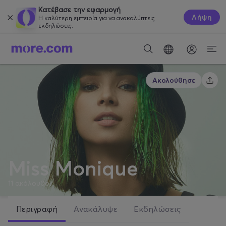
Κατέβασε την εφαρμογή
Λήψη
Η καλύτερη εμπειρία για να ανακαλύπτεις
εκδηλώσεις.
Ακολούθησε
Miss Monique
11
ακόλουθοι
Περιγραφή
Ανακάλυψε
Εκδηλώσεις