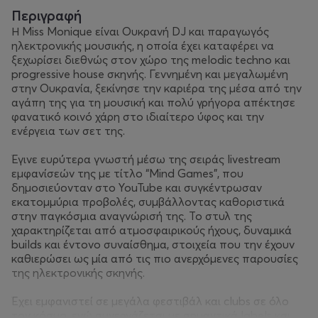
Περιγραφή
Η Miss Monique είναι Ουκρανή DJ και παραγωγός
ηλεκτρονικής μουσικής, η οποία έχει καταφέρει να
ξεχωρίσει διεθνώς στον χώρο της melodic techno και
progressive house σκηνής. Γεννημένη και μεγαλωμένη
στην Ουκρανία, ξεκίνησε την καριέρα της μέσα από την
αγάπη της για τη μουσική και πολύ γρήγορα απέκτησε
φανατικό κοινό χάρη στο ιδιαίτερο ύφος και την
ενέργεια των σετ της.
Έγινε ευρύτερα γνωστή μέσω της σειράς livestream
εμφανίσεών της με τίτλο “Mind Games”, που
δημοσιεύονταν στο YouTube και συγκέντρωσαν
εκατομμύρια προβολές, συμβάλλοντας καθοριστικά
στην παγκόσμια αναγνώρισή της. Το στυλ της
χαρακτηρίζεται από ατμοσφαιρικούς ήχους, δυναμικά
builds και έντονο συναίσθημα, στοιχεία που την έχουν
καθιερώσει ως μία από τις πιο ανερχόμενες παρουσίες
της ηλεκτρονικής σκηνής.
Έχει εμφανιστεί σε μεγάλα φεστιβάλ και clubs σε όλο
τον κόσμο, ενώ συνεργάζεται με σημαντικά labels και