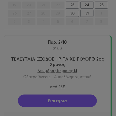
19
20
21
22
23
24
25
26
27
28
29
30
31
1
2
3
4
5
6
7
8
Παρ, 2/10
21:00
ΤΕΛΕΥΤΑΙΑ ΕΞΟΔΟΣ - ΡΙΤΑ ΧΕΙΓΟΥΟΡΘ 2oς
Χρόνος
Λεωφόρος Κηφισίας 14
Θέατρο Άνεσις - Αμπελόκηποι, Αττική
από
15€
Εισιτήρια