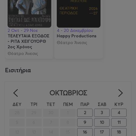
2 Οκτ - 29 Νοε
4 - 20 Δεκεμβρίου
ΤΕΛΕΥΤΑΙΑ ΕΞΟΔΟΣ
Happy Productions
- ΡΙΤΑ ΧΕΙΓΟΥΟΡΘ
Θέατρο Άνεσις
2oς Χρόνος
Θέατρο Άνεσις
Εισιτήρια
ΟΚΤΏΒΡΙΟΣ
<
>
ΔΕΥ
ΤΡΙ
ΤΕΤ
ΠΕΜ
ΠΑΡ
ΣΑΒ
ΚΥΡ
28
29
30
1
2
3
4
5
6
7
8
9
10
11
12
13
14
15
16
17
18