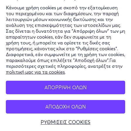
ΤΕΛΕΥΤΑΙΑ ΕΞΟΔΟΣ - ΡΙΤΑ ΧΕΙΓΟΥΟΡΘ 2oς
Κάνουμε χρήση cookies με σκοπό την εξατομίκευση
Χρόνος
του περιεχομένου και των διαφημίσεων, την παροχή
Λεωφόρος Κηφισίας 14
λειτουργιών μέσων κοινωνικής δικτύωσης και την
Θέατρο Άνεσις - Αμπελόκηποι, Αττική
ανάλυση της επισκεψιμότητας των ιστοσελίδων μας.
Σας δίνεται η δυνατότητα για "Απόρριψη όλων" των μη
από
15€
απαραίτητων cookies, εάν δεν συμφωνείτε με τη
χρήση τους, ή μπορείτε να ορίσετε τις δικές σας
προτιμήσεις, κάνοντας κλικ στο "Ρυθμίσεις cookies".
Εισιτήρια
Διαφορετικά, εάν συμφωνείτε με τη χρήση των cookies,
παρακαλούμε όπως επιλέξετε "Αποδοχή όλων".Για
περισσότερες σχετικές πληροφορίες, ανατρέξτε στην
Σαβ, 12/12
πολιτική μας για τα cookies
.
18:00
ΑΠΟΡΡΙΨΗ ΟΛΩΝ
ΤΕΛΕΥΤΑΙΑ ΕΞΟΔΟΣ - ΡΙΤΑ ΧΕΙΓΟΥΟΡΘ 2oς
Χρόνος
Λεωφόρος Κηφισίας 14
ΑΠΟΔΟΧΗ ΟΛΩΝ
Θέατρο Άνεσις - Αμπελόκηποι, Αττική
ΡΥΘΜΙΣΕΙΣ COOKIES
από
15€