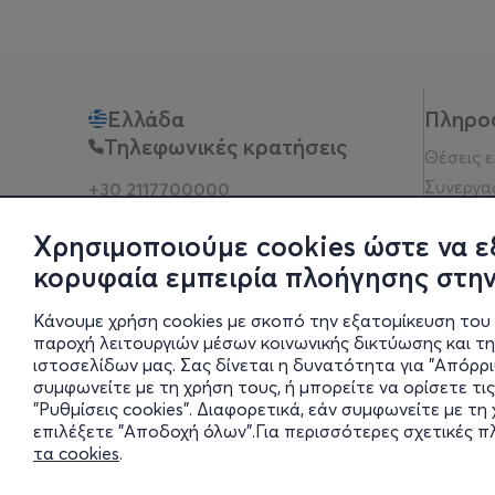
Ελλάδα
Πληρο
Τηλεφωνικές κρατήσεις
Θέσεις 
Συνεργα
+30 2117700000
Δευ - Παρ 10:00 - 18:00
Όροι χρ
Φυσικά σημεία
Χρησιμοποιούμε cookies ώστε να ε
Πολιτικ
κορυφαία εμπειρία πλοήγησης στην
Νομική 
Οδηγίες
Κάνουμε χρήση cookies με σκοπό την εξατομίκευση του 
Blog
παροχή λειτουργιών μέσων κοινωνικής δικτύωσης και τ
ιστοσελίδων μας. Σας δίνεται η δυνατότητα για "Απόρρ
Οικονομι
συμφωνείτε με τη χρήση τους, ή μπορείτε να ορίσετε τις
Πολιτικέ
"Ρυθμίσεις cookies". Διαφορετικά, εάν συμφωνείτε με τ
Έκθεση 
επιλέξετε "Αποδοχή όλων".Για περισσότερες σχετικές 
τα cookies
.
Ρυθμίσει