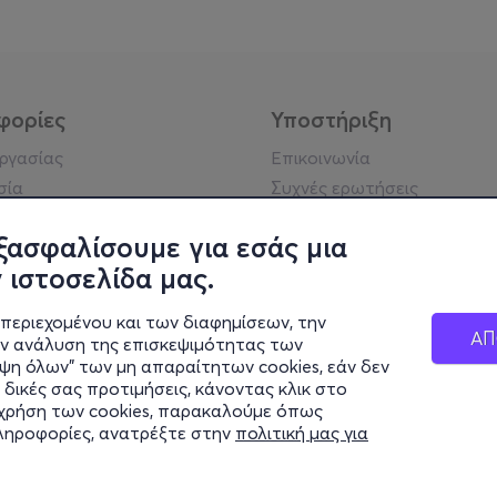
φορίες
Υποστήριξη
εργασίας
Επικοινωνία
σία
Συχνές ερωτήσεις
ήσης
Πράξη για τις ψηφιακές
Υπηρεσίες
ξασφαλίσουμε για εσάς μια
ή απορρήτου
Σύνδεση reseller
 ιστοσελίδα μας.
σημείωση
 κοινότητας
περιεχομένου και των διαφημίσεων, την
ΑΠ
ην ανάλυση της επισκεψιμότητας των
ιψη όλων" των μη απαραίτητων cookies, εάν δεν
κά στοιχεία
 δικές σας προτιμήσεις, κάνοντας κλικ στο
ς Εταιρείας
η χρήση των cookies, παρακαλούμε όπως
Διαφάνειας
πληροφορίες, ανατρέξτε στην
πολιτική μας για
ς cookies