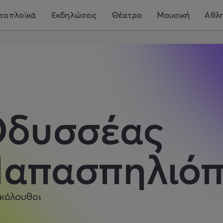
τοπλοϊκά
Εκδηλώσεις
Θέατρο
Μουσική
Αθλη
δυσσέας
απασπηλιόπ
κόλουθοι