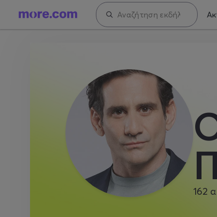
Ακ
Ο
Π
162
α