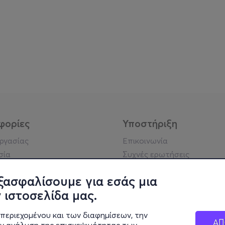
φορίες
Υποστήριξη
εργασίας
Επικοινωνία
σία
Συχνές ερωτήσεις
ήσης
Πράξη για τις ψηφιακές
Υπηρεσίες
ξασφαλίσουμε για εσάς μια
ή απορρήτου
Σύνδεση reseller
 ιστοσελίδα μας.
σημείωση
 κοινότητας
περιεχομένου και των διαφημίσεων, την
ΑΠ