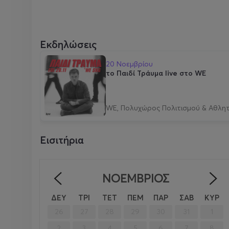
Εκδηλώσεις
20 Νοεμβρίου
το Παιδί Τράυμα live στο WE
WE, Πολυχώρος Πολιτισμού & Αθλη
Εισιτήρια
ΝΟΈΜΒΡΙΟΣ
<
ΔΕΥ
ΤΡΙ
ΤΕΤ
ΠΕΜ
ΠΑΡ
ΣΑΒ
ΚΥΡ
26
27
28
29
30
31
1
2
3
4
5
6
7
8