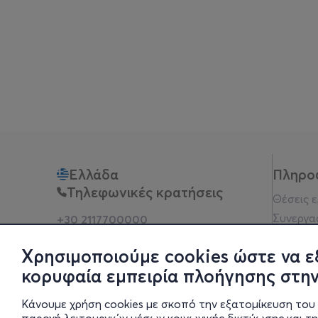
Ελλάδα
Πληρο
Τηλεφωνικές κρατήσεις
Θέσεις 
Συνεργα
+30 2117700000
Δευ - Παρ 10:00 - 18:00
Όροι χρ
Φυσικά σημεία
Χρησιμοποιούμε cookies ώστε να ε
Πολιτικ
κορυφαία εμπειρία πλοήγησης στην
Νομική 
Οδηγίες
Κάνουμε χρήση cookies με σκοπό την εξατομίκευση του 
Blog