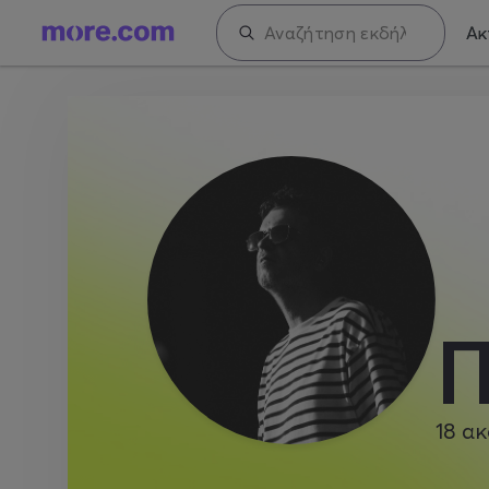
Ακ
Π
18
ακ