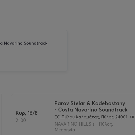
ta Navarino Soundtrack
Parov Stelar & Kadebostany
- Costa Navarino Soundtrack
Κυρ, 16/8
>
α
ΕΟ Πύλου Καλαμάτας, Πύλος 24001
21:00
NAVARINO HILLS s - Πύλος,
Μεσσηνία