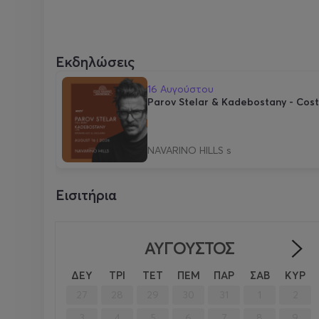
Εκδηλώσεις
16 Αυγούστου
Parov Stelar & Kadebostany - Cos
NAVARINO HILLS s
Εισιτήρια
ΑΎΓΟΥΣΤΟΣ
ΔΕΥ
ΤΡΙ
ΤΕΤ
ΠΕΜ
ΠΑΡ
ΣΑΒ
ΚΥΡ
27
28
29
30
31
1
2
3
4
5
6
7
8
9