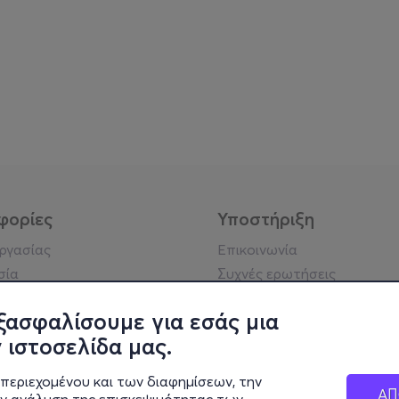
φορίες
Υποστήριξη
εργασίας
Επικοινωνία
σία
Συχνές ερωτήσεις
ήσης
Πράξη για τις ψηφιακές
Υπηρεσίες
ξασφαλίσουμε για εσάς μια
ή απορρήτου
Σύνδεση reseller
 ιστοσελίδα μας.
σημείωση
 κοινότητας
περιεχομένου και των διαφημίσεων, την
ΑΠ