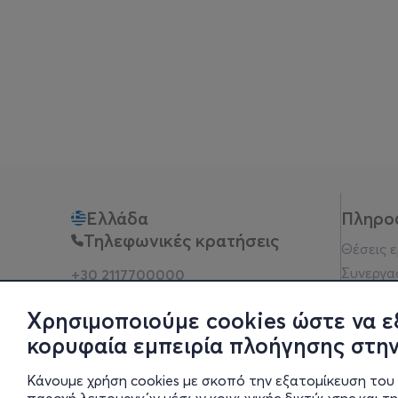
Ελλάδα
Πληρο
Τηλεφωνικές κρατήσεις
Θέσεις 
Συνεργα
+30 2117700000
Δευ - Παρ 10:00 - 18:00
Όροι χρ
Φυσικά σημεία
Χρησιμοποιούμε cookies ώστε να ε
Πολιτικ
κορυφαία εμπειρία πλοήγησης στην
Νομική 
Οδηγίες
Κάνουμε χρήση cookies με σκοπό την εξατομίκευση του 
Blog