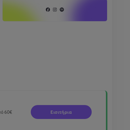
Εισιτήρια
πό
60€