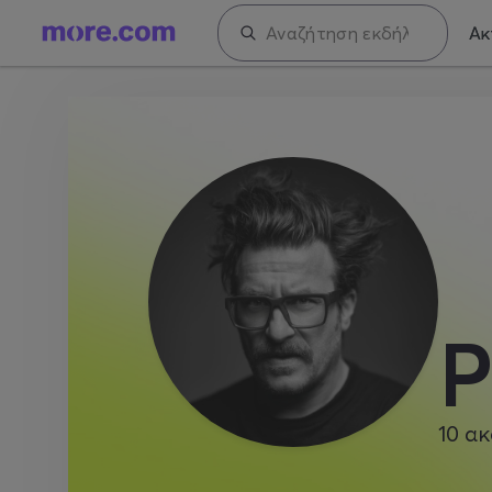
Ακ
P
10
ακ