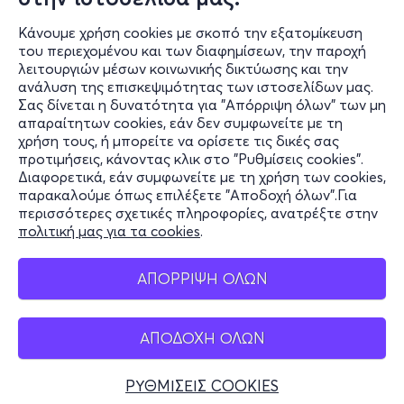
Κάνουμε χρήση cookies με σκοπό την εξατομίκευση
του περιεχομένου και των διαφημίσεων, την παροχή
λειτουργιών μέσων κοινωνικής δικτύωσης και την
ανάλυση της επισκεψιμότητας των ιστοσελίδων μας.
Σας δίνεται η δυνατότητα για "Απόρριψη όλων" των μη
Πληροφορίες
απαραίτητων cookies, εάν δεν συμφωνείτε με τη
χρήση τους, ή μπορείτε να ορίσετε τις δικές σας
Υποστήριξη
προτιμήσεις, κάνοντας κλικ στο "Ρυθμίσεις cookies".
Διαφορετικά, εάν συμφωνείτε με τη χρήση των cookies,
Stay Connected
παρακαλούμε όπως επιλέξετε "Αποδοχή όλων".Για
περισσότερες σχετικές πληροφορίες, ανατρέξτε στην
πολιτική μας για τα cookies
.
Mobile app
ΑΠΟΡΡΙΨΗ ΟΛΩΝ
ΑΠΟΔΟΧΗ ΟΛΩΝ
Ελλάδα
Τηλεφωνικές κρατήσεις
ΡΥΘΜΙΣΕΙΣ COOKIES