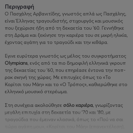
Περιγραφή
Ο Πασχάλης Αρβανιτίδης, γνωστός απλά ως Πασχάλης,
είναι Έλληνας τραγουδιστής, στιχουργός και μουσικός
που ξεχώρισε ήδη από τη δεκαετία του ’60. Γεννήθηκε
στη Δράμα και ξεκίνησε την καριέρα του σε μικρή ηλικία,
έχοντας αγάπη για το τραγούδι και την κιθάρα.
Έγινε ευρύτερα γνωστός ως μέλος του συγκροτήματος
Olympians
, ενός από τα πιο δημοφιλή ελληνικά γκρουπ
της δεκαετίας του ’60, που επηρέασε έντονα την ποπ-
ροκ σκηνή της χώρας. Με επιτυχίες όπως το
«Το
Κορίτσι του Μάη»
και το
«Ο Τρόπος»
, καθιερώθηκε στο
ελληνικό μουσικό στερέωμα.
Στη συνέχεια ακολούθησε
σόλο καριέρα
, γνωρίζοντας
μεγάλη επιτυχία στη δεκαετία του ’70 και ’80, με
τραγούδια που έμειναν κλασικά, όπως το
«Πού να σαι
τώρα αγάπη μου»
,
«Κορίτσι του Μάη»
(επανεκτέλεση),