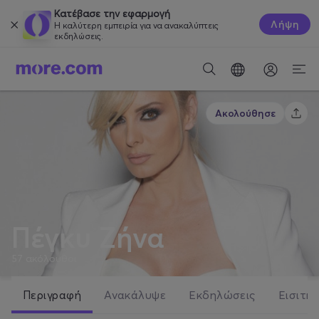
Κατέβασε την εφαρμογή
Λήψη
Η καλύτερη εμπειρία για να ανακαλύπτεις
εκδηλώσεις.
Ακολούθησε
Πέγκυ Ζήνα
57
ακόλουθοι
Περιγραφή
Ανακάλυψε
Εκδηλώσεις
Εισιτήρ