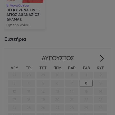
8 Αυγούστου
ΠΕΓΚΥ ΖΗΝΑ LIVE -
ΑΓΙΟΣ ΑΘΑΝΑΣΙΟΣ
ΔΡΑΜΑΣ
Γήπεδο Αγίου
Αθανασίου
Εισιτήρια
ΑΎΓΟΥΣΤΟΣ
>
ΔΕΥ
ΤΡΙ
ΤΕΤ
ΠΕΜ
ΠΑΡ
ΣΑΒ
ΚΥΡ
27
28
29
30
31
1
2
3
4
5
6
7
8
9
10
11
12
13
14
15
16
17
18
19
20
21
22
23
24
25
26
27
28
29
30