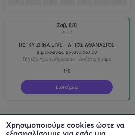
31
1
2
3
4
5
6
Σαβ, 8/8
22:30
ΠΕΓΚΥ ΖΗΝΑ LIVE - ΑΓΙΟΣ ΑΘΑΝΑΣΙΟΣ
Δημοκρατίας, Δοξάτο 663 00
Γήπεδο Αγίου Αθανασίου - Δοξάτο, Δράμα
17€
Εισιτήρια
Χρησιμοποιούμε cookies ώστε να
εξασφαλίσουμε για εσάς μια