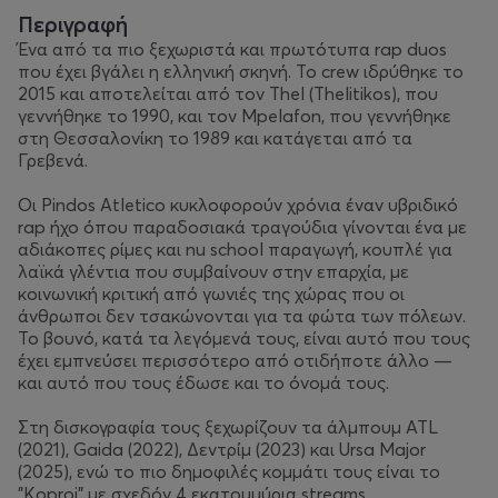
Περιγραφή
Ένα από τα πιο ξεχωριστά και πρωτότυπα rap duos
που έχει βγάλει η ελληνική σκηνή. Το crew ιδρύθηκε το
2015 και αποτελείται από τον Thel (Thelitikos), που
γεννήθηκε το 1990, και τον Mpelafon, που γεννήθηκε
στη Θεσσαλονίκη το 1989 και κατάγεται από τα
Γρεβενά.
Οι Pindos Atletico κυκλοφορούν χρόνια έναν υβριδικό
rap ήχο όπου παραδοσιακά τραγούδια γίνονται ένα με
αδιάκοπες ρίμες και nu school παραγωγή, κουπλέ για
λαϊκά γλέντια που συμβαίνουν στην επαρχία, με
κοινωνική κριτική από γωνιές της χώρας που οι
άνθρωποι δεν τσακώνονται για τα φώτα των πόλεων.
Το βουνό, κατά τα λεγόμενά τους, είναι αυτό που τους
έχει εμπνεύσει περισσότερο από οτιδήποτε άλλο —
και αυτό που τους έδωσε και το όνομά τους.
Στη δισκογραφία τους ξεχωρίζουν τα άλμπουμ ATL
(2021), Gaida (2022), Δεντρίμ (2023) και Ursa Major
(2025), ενώ το πιο δημοφιλές κομμάτι τους είναι το
"Koproi" με σχεδόν 4 εκατομμύρια streams.