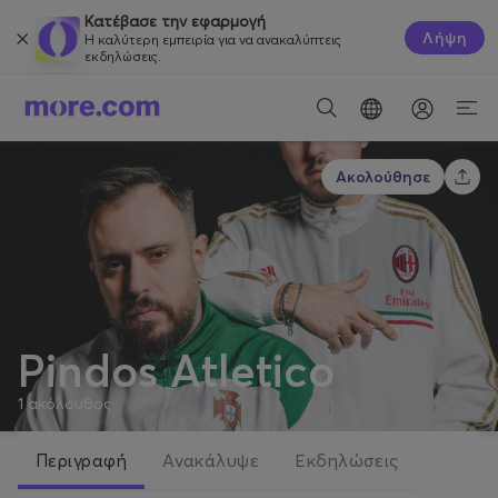
Κατέβασε την εφαρμογή
Λήψη
Η καλύτερη εμπειρία για να ανακαλύπτεις
εκδηλώσεις.
Ακολούθησε
Pindos Atletico
1
ακόλουθος
Περιγραφή
Ανακάλυψε
Εκδηλώσεις