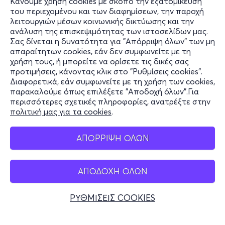
Κάνουμε χρήση cookies με σκοπό την εξατομίκευση
του περιεχομένου και των διαφημίσεων, την παροχή
λειτουργιών μέσων κοινωνικής δικτύωσης και την
ανάλυση της επισκεψιμότητας των ιστοσελίδων μας.
Σας δίνεται η δυνατότητα για "Απόρριψη όλων" των μη
Πληροφορίες
απαραίτητων cookies, εάν δεν συμφωνείτε με τη
χρήση τους, ή μπορείτε να ορίσετε τις δικές σας
Υποστήριξη
προτιμήσεις, κάνοντας κλικ στο "Ρυθμίσεις cookies".
Διαφορετικά, εάν συμφωνείτε με τη χρήση των cookies,
Stay Connected
παρακαλούμε όπως επιλέξετε "Αποδοχή όλων".Για
περισσότερες σχετικές πληροφορίες, ανατρέξτε στην
πολιτική μας για τα cookies
.
Mobile app
ΑΠΟΡΡΙΨΗ ΟΛΩΝ
ΑΠΟΔΟΧΗ ΟΛΩΝ
Ελλάδα
Τηλεφωνικές κρατήσεις
ΡΥΘΜΙΣΕΙΣ COOKIES
+30 2117700000
Δευ - Παρ 10:00 - 18:00