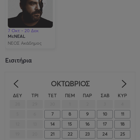
7 Οκτ - 20 Δεκ
McNEAL
ΝΕΟΣ Ακάδημος
Εισιτήρια
ΟΚΤΏΒΡΙΟΣ
<
>
ΔΕΥ
ΤΡΙ
ΤΕΤ
ΠΕΜ
ΠΑΡ
ΣΑΒ
ΚΥΡ
28
29
30
1
2
3
4
5
6
7
8
9
10
11
12
13
14
15
16
17
18
19
20
21
22
23
24
25