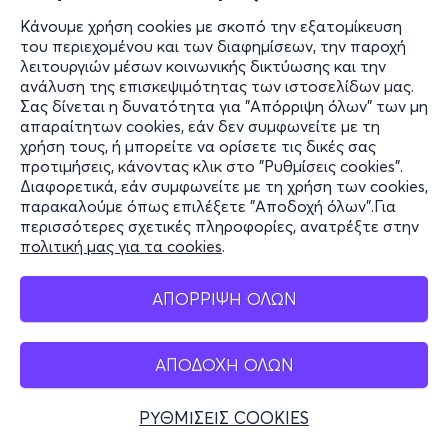
ΝΕΟΣ Ακάδημος - Αθήνα, Αττική
Κάνουμε χρήση cookies με σκοπό την εξατομίκευση
του περιεχομένου και των διαφημίσεων, την παροχή
από
15€
λειτουργιών μέσων κοινωνικής δικτύωσης και την
ανάλυση της επισκεψιμότητας των ιστοσελίδων μας.
Εισιτήρια
Σας δίνεται η δυνατότητα για "Απόρριψη όλων" των μη
απαραίτητων cookies, εάν δεν συμφωνείτε με τη
χρήση τους, ή μπορείτε να ορίσετε τις δικές σας
προτιμήσεις, κάνοντας κλικ στο "Ρυθμίσεις cookies".
Παρ, 27/11
Διαφορετικά, εάν συμφωνείτε με τη χρήση των cookies,
21:00
παρακαλούμε όπως επιλέξετε "Αποδοχή όλων".Για
περισσότερες σχετικές πληροφορίες, ανατρέξτε στην
McNEAL
πολιτική μας για τα cookies
.
Ακαδημίας και Ιπποκράτους 17
ΝΕΟΣ Ακάδημος - Αθήνα, Αττική
ΑΠΟΡΡΙΨΗ ΟΛΩΝ
από
15€
ΑΠΟΔΟΧΗ ΟΛΩΝ
Εισιτήρια
ΡΥΘΜΙΣΕΙΣ COOKIES