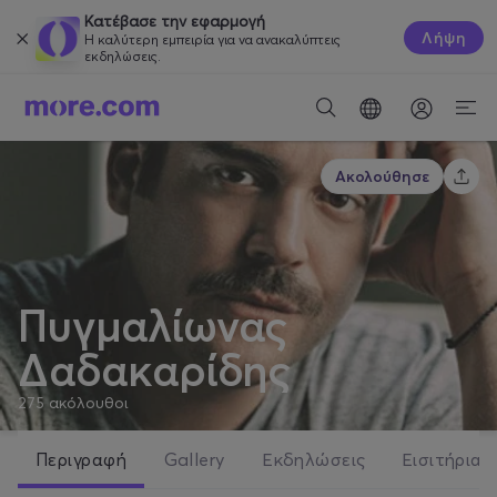
Κατέβασε την εφαρμογή
Λήψη
Η καλύτερη εμπειρία για να ανακαλύπτεις
εκδηλώσεις.
Ακολούθησε
Πυγμαλίωνας
Δαδακαρίδης
275
ακόλουθοι
Περιγραφή
Gallery
Εκδηλώσεις
Εισιτήρια