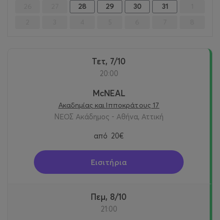
26
27
28
29
30
31
1
2
3
4
5
6
7
8
Τετ, 7/10
20:00
McNEAL
Ακαδημίας και Ιπποκράτους 17
ΝΕΟΣ Ακάδημος - Αθήνα, Αττική
από
20€
Εισιτήρια
Πεμ, 8/10
21:00