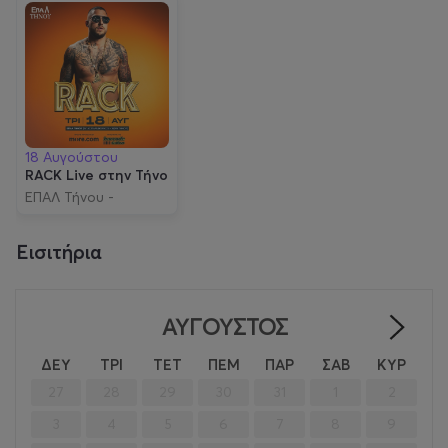
18 Αυγούστου
RACK Live στην Τήνο
ΕΠΑΛ Τήνου -
Επαγγελματικό
Λύκειο Τήνου
Εισιτήρια
ΑΎΓΟΥΣΤΟΣ
>
ΔΕΥ
ΤΡΙ
ΤΕΤ
ΠΕΜ
ΠΑΡ
ΣΑΒ
ΚΥΡ
27
28
29
30
31
1
2
3
4
5
6
7
8
9