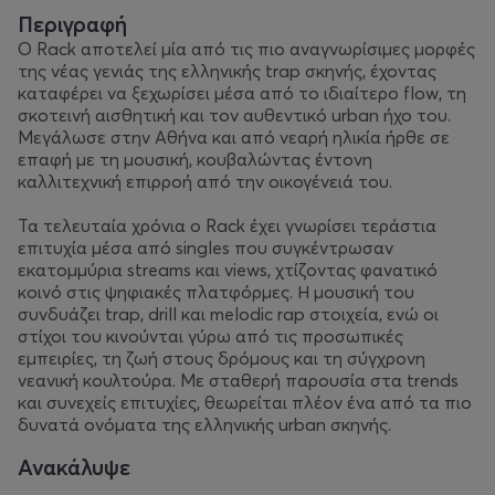
Περιγραφή
Ο Rack αποτελεί μία από τις πιο αναγνωρίσιμες μορφές
της νέας γενιάς της ελληνικής trap σκηνής, έχοντας
καταφέρει να ξεχωρίσει μέσα από το ιδιαίτερο flow, τη
σκοτεινή αισθητική και τον αυθεντικό urban ήχο του.
Μεγάλωσε στην Αθήνα και από νεαρή ηλικία ήρθε σε
επαφή με τη μουσική, κουβαλώντας έντονη
καλλιτεχνική επιρροή από την οικογένειά του.
Τα τελευταία χρόνια ο Rack έχει γνωρίσει τεράστια
επιτυχία μέσα από singles που συγκέντρωσαν
εκατομμύρια streams και views, χτίζοντας φανατικό
κοινό στις ψηφιακές πλατφόρμες. Η μουσική του
συνδυάζει trap, drill και melodic rap στοιχεία, ενώ οι
στίχοι του κινούνται γύρω από τις προσωπικές
εμπειρίες, τη ζωή στους δρόμους και τη σύγχρονη
νεανική κουλτούρα. Με σταθερή παρουσία στα trends
και συνεχείς επιτυχίες, θεωρείται πλέον ένα από τα πιο
δυνατά ονόματα της ελληνικής urban σκηνής.
Ανακάλυψε