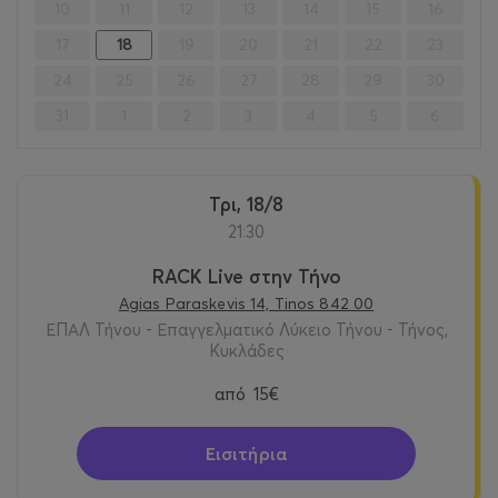
10
11
12
13
14
15
16
17
18
19
20
21
22
23
24
25
26
27
28
29
30
31
1
2
3
4
5
6
Τρι, 18/8
21:30
RACK Live στην Τήνο
Agias Paraskevis 14, Tinos 842 00
ΕΠΑΛ Τήνου - Επαγγελματικό Λύκειο Τήνου - Τήνος,
Κυκλάδες
από
15€
Εισιτήρια