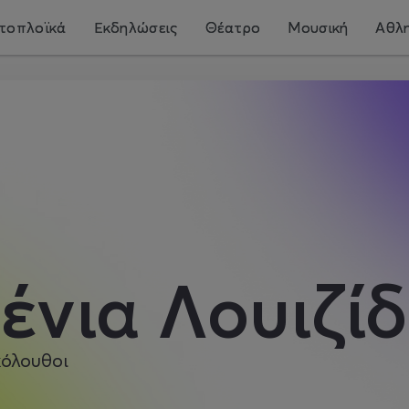
τοπλοϊκά
Εκδηλώσεις
Θέατρο
Μουσική
Αθλη
ένια Λουιζί
όλουθοι