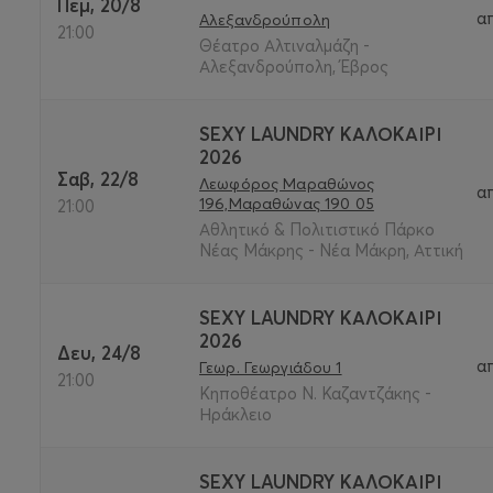
Πεμ, 20/8
α
Αλεξανδρούπολη
21:00
Θέατρο Αλτιναλμάζη -
Αλεξανδρούπολη, Έβρος
SEXY LAUNDRY ΚΑΛΟΚΑΊΡΙ
2026
Σαβ, 22/8
Λεωφόρος Μαραθώνος
α
196,Μαραθώνας 190 05
21:00
Αθλητικό & Πολιτιστικό Πάρκο
Νέας Μάκρης - Νέα Μάκρη, Αττική
SEXY LAUNDRY ΚΑΛΟΚΑΊΡΙ
2026
Δευ, 24/8
α
Γεωρ. Γεωργιάδου 1
21:00
Κηποθέατρο Ν. Καζαντζάκης -
Ηράκλειο
SEXY LAUNDRY ΚΑΛΟΚΑΊΡΙ