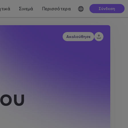
τικά
Σινεμά
Περισσότερα
Σύνδεση
Ακολούθησε
δου