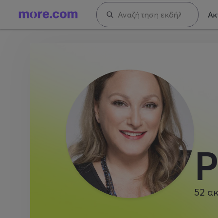
Ακ
Ρ
52
ακ