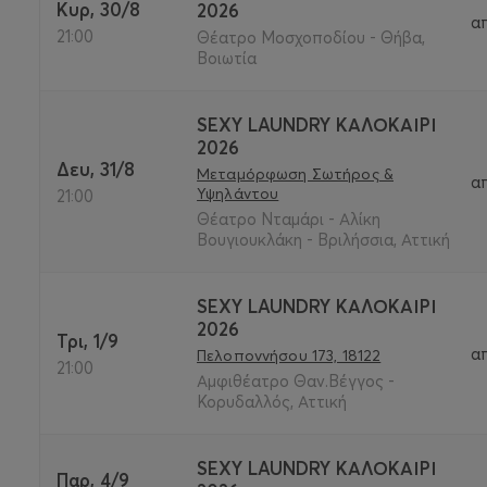
Κυρ, 30/8
2026
α
21:00
Θέατρο Μοσχοποδίου - Θήβα,
Βοιωτία
SEXY LAUNDRY ΚΑΛΟΚΑΊΡΙ
2026
Δευ, 31/8
Μεταμόρφωση Σωτήρος &
α
Υψηλάντου
21:00
Θέατρο Νταμάρι - Αλίκη
Βουγιουκλάκη - Βριλήσσια, Αττική
SEXY LAUNDRY ΚΑΛΟΚΑΊΡΙ
2026
Τρι, 1/9
α
Πελοποννήσου 173, 18122
21:00
Αμφιθέατρο Θαν.Βέγγος -
Κορυδαλλός, Αττική
SEXY LAUNDRY ΚΑΛΟΚΑΊΡΙ
Παρ, 4/9