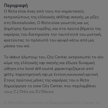
Περιγραφή
Ο Ricta είναι ένας από τους πιο σημαντικούς
εκπροσώπους της ελληνικής drill/rap σκηνής, με ρίζες
στη Θεσσαλονίκη. Ο Ricta είναι γνωστός και ως
Δημήτρης Χρυσοστομίδης, και στα πρώτα βήματα της
καριέρας του διατηρούσε την ταυτότητά του μυστική,
κρατώντας το πρόσωπό του κρυφό κάτω από μια
μάσκα του σκί.
Το debut άλμπουμ του,
City Center
, εκπροσωπεί το νέο
κύμα της ελληνικής rap σκηνής και έδωσε δυναμική
ώθηση στο local drill sound, χαρακτηριζόμενο από
gritty, παρατηρητική rap με έντονη κοινωνική κριτική.
Στους πρώτους μήνες της καριέρας του ο Ricta
δημιούργησε το crew City Center, που περιλαμβάνει
τους CJ, Ortiz και DJ Silence.
Ο Ricta ίδρυσε επίσης τη δισκογραφική City Center το