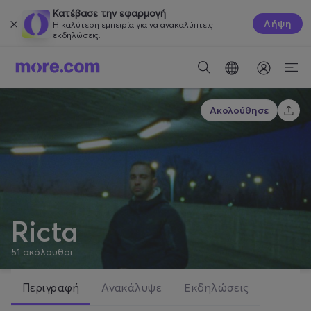
Κατέβασε την εφαρμογή
Λήψη
Η καλύτερη εμπειρία για να ανακαλύπτεις
εκδηλώσεις.
Ακολούθησε
Ricta
51
ακόλουθοι
Περιγραφή
Ανακάλυψε
Εκδηλώσεις