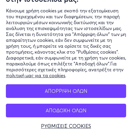
Κάνουμε χρήση cookies με σκοπό την εξατομίκευση
του περιεχομένου και των διαφημίσεων, την παροχή
λειτουργιών μέσων κοινωνικής δικτύωσης και την
ανάλυση της επισκεψιμότητας των ιστοσελίδων μας.
Σας δίνεται η δυνατότητα για "Απόρριψη όλων" των μη
Πληροφορίες
απαραίτητων cookies, εάν δεν συμφωνείτε με τη
χρήση τους, ή μπορείτε να ορίσετε τις δικές σας
Υποστήριξη
προτιμήσεις, κάνοντας κλικ στο "Ρυθμίσεις cookies".
Διαφορετικά, εάν συμφωνείτε με τη χρήση των cookies,
Stay Connected
παρακαλούμε όπως επιλέξετε "Αποδοχή όλων".Για
περισσότερες σχετικές πληροφορίες, ανατρέξτε στην
πολιτική μας για τα cookies
.
Mobile app
ΑΠΟΡΡΙΨΗ ΟΛΩΝ
ΑΠΟΔΟΧΗ ΟΛΩΝ
Ελλάδα
Τηλεφωνικές κρατήσεις
ΡΥΘΜΙΣΕΙΣ COOKIES