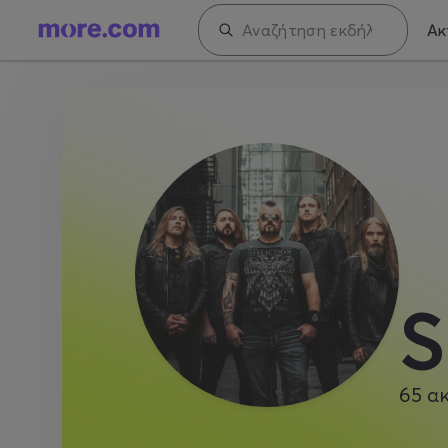
Ακ
S
65
α