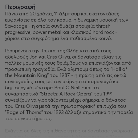
Περιγραφή
Πάνω από 20 χρόνια, 11 άλμπουμ και εκατοντάδες
εμφανίσεις σε όλο τον κόσμο, η δυναμική μουσική των
Savatage - η οποία συνδυάζει στοιχεία thrash,
progressive, power metal και κλασικού hard rock -
χάρισε στο συγκρότημα ένα παθιασμένο κοινό.
Ιδρυμένοι στην Τάμπα της Φλόριντα από τους
αδελφούς Jon και Criss Oliva, οι Savatage είδαν τις
πολλές μουσικές τους θριάμβους να επισκιάζονται από
προσωπική τραγωδία. Ενώ άλμπουμ όπως το "Hall of
the Mountain King" του 1987 - η πρώτη από τις οκτώ
συνεργασίες τους με τον αείμνηστο παραγωγό και
δημιουργικό μέντορα Paul O'Neill - και το
συναρπαστικό "Streets: A Rock Opera" του 1991
συνεχίζουν να γιορτάζονται μέχρι σήμερα, ο θάνατος
του Criss Oliva μετά την πρωτοποριακή επιτυχία του
"Edge of Thorns" του 1993 άλλαξε σημαντικά την πορεία
του συγκροτήματος.
Ενάντια σε όλες τις πιθανότητες, οι Savatage γνώρισαν
μια αναγέννηση με το concept άλμπουμ τους "Dead