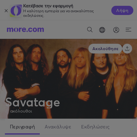
Κατέβασε την εφαρμογή
Λήψη
Η καλύτερη εμπειρία για να ανακαλύπτεις
εκδηλώσεις.
Ακολούθησε
Savatage
71
ακόλουθοι
Περιγραφή
Ανακάλυψε
Εκδηλώσεις