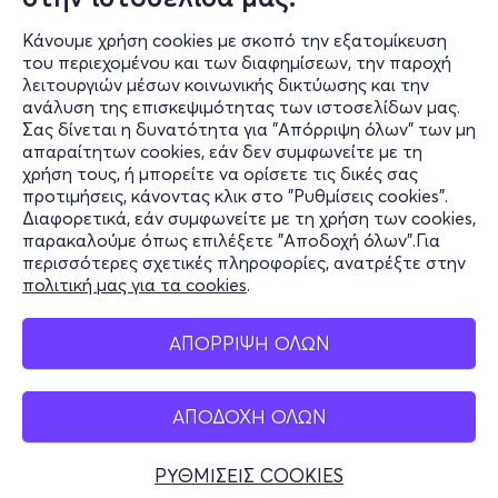
Κάνουμε χρήση cookies με σκοπό την εξατομίκευση
του περιεχομένου και των διαφημίσεων, την παροχή
λειτουργιών μέσων κοινωνικής δικτύωσης και την
ανάλυση της επισκεψιμότητας των ιστοσελίδων μας.
Σας δίνεται η δυνατότητα για "Απόρριψη όλων" των μη
Πληροφορίες
απαραίτητων cookies, εάν δεν συμφωνείτε με τη
χρήση τους, ή μπορείτε να ορίσετε τις δικές σας
Υποστήριξη
προτιμήσεις, κάνοντας κλικ στο "Ρυθμίσεις cookies".
Διαφορετικά, εάν συμφωνείτε με τη χρήση των cookies,
Stay Connected
παρακαλούμε όπως επιλέξετε "Αποδοχή όλων".Για
περισσότερες σχετικές πληροφορίες, ανατρέξτε στην
πολιτική μας για τα cookies
.
Mobile app
ΑΠΟΡΡΙΨΗ ΟΛΩΝ
ΑΠΟΔΟΧΗ ΟΛΩΝ
Ελλάδα
Τηλεφωνικές κρατήσεις
ΡΥΘΜΙΣΕΙΣ COOKIES