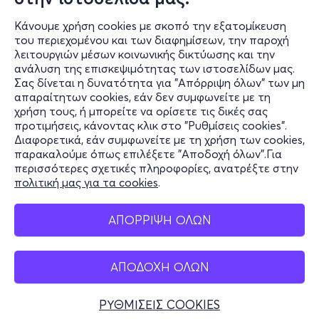
Κάνουμε χρήση cookies με σκοπό την εξατομίκευση
του περιεχομένου και των διαφημίσεων, την παροχή
λειτουργιών μέσων κοινωνικής δικτύωσης και την
ανάλυση της επισκεψιμότητας των ιστοσελίδων μας.
Σας δίνεται η δυνατότητα για "Απόρριψη όλων" των μη
Πληροφορίες
απαραίτητων cookies, εάν δεν συμφωνείτε με τη
χρήση τους, ή μπορείτε να ορίσετε τις δικές σας
Υποστήριξη
προτιμήσεις, κάνοντας κλικ στο "Ρυθμίσεις cookies".
Διαφορετικά, εάν συμφωνείτε με τη χρήση των cookies,
Stay Connected
παρακαλούμε όπως επιλέξετε "Αποδοχή όλων".Για
περισσότερες σχετικές πληροφορίες, ανατρέξτε στην
πολιτική μας για τα cookies
.
Mobile app
ΑΠΟΡΡΙΨΗ ΟΛΩΝ
ΑΠΟΔΟΧΗ ΟΛΩΝ
Ελλάδα
Τηλεφωνικές κρατήσεις
ΡΥΘΜΙΣΕΙΣ COOKIES