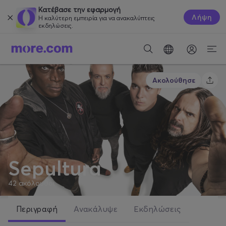
Κατέβασε την εφαρμογή
Λήψη
Η καλύτερη εμπειρία για να ανακαλύπτεις
εκδηλώσεις.
Ακολούθησε
Sepultura
42
ακόλουθοι
Περιγραφή
Ανακάλυψε
Εκδηλώσεις