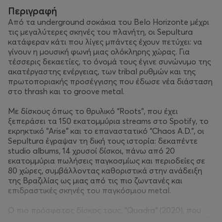
Περιγραφή
Από τα underground σοκάκια του Belo Horizonte μέχρι
τις μεγαλύτερες σκηνές του πλανήτη, οι Sepultura
κατάφεραν κάτι που λίγες μπάντες έχουν πετύχει: να
γίνουν η μουσική φωνή μιας ολόκληρης χώρας. Για
τέσσερις δεκαετίες, το όνομά τους έγινε συνώνυμο της
ακατέργαστης ενέργειας, των tribal ρυθμών και της
πρωτοποριακής προσέγγισης που έδωσε νέα διάσταση
στο thrash και το groove metal.
Με δίσκους όπως το θρυλικό “Roots”, που έχει
ξεπεράσει τα 150 εκατομμύρια streams στο Spotify, το
εκρηκτικό “Arise” και το επαναστατικό “Chaos A.D.”, οι
Sepultura έγραψαν τη δική τους ιστορία: δεκαπέντε
studio albums, 14 χρυσοί δίσκοι, πάνω από 20
εκατομμύρια πωλήσεις παγκοσμίως και περιοδείες σε
80 χώρες, συμβάλλοντας καθοριστικά στην ανάδειξη
της Βραζιλίας ως μιας από τις πιο ζωντανές και
επιδραστικές σκηνές του παγκόσμιου metal.
Ο πιο πρόσφατος δίσκος τους, “Quadra” (2020), που
έφτασε στο νούμερο 5 των γερμανικών charts, απέδειξε