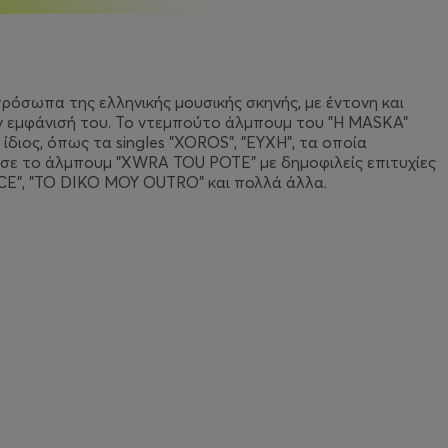
 πρόσωπα της ελληνικής μουσικής σκηνής, με έντονη και
ν εμφάνισή του. Το ντεμπούτο άλμπουμ του "H MASKA"
ίδιος, όπως τα singles "XOROS", "EYXH", τα οποία
ησε το άλμπουμ "XWRA TOU POTE" με δημοφιλείς επιτυχίες
E", "TO DIKO MOY OUTRO" και πολλά άλλα.