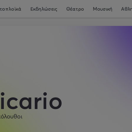
τοπλοϊκά
Εκδηλώσεις
Θέατρο
Μουσική
Αθλη
icario
κόλουθοι