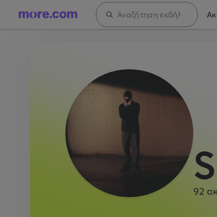
Ακ
S
92
α