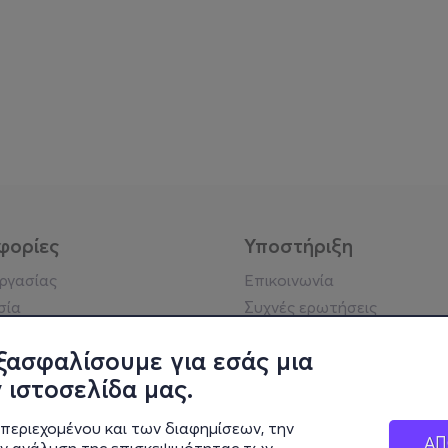
φορίες
Υποστήριξη
εργασίας
Επικοινωνία
σία
Συχνές ερωτήσεις
ήσης
Πράξη για τις ψηφιακές
Υπηρεσίες
ξασφαλίσουμε για εσάς μια
ή απορρήτου
Σύνδεση reseller
 ιστοσελίδα μας.
σημείωση
 κοινότητας
περιεχομένου και των διαφημίσεων, την
ΑΠ