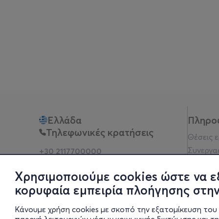
Ελλάδα
Πληρο
Τηλεφωνικές κρατήσεις
Θέσεις 
Συνεργα
+30 2117700000
Δευ - Παρ 10:00 - 18:00
Όροι χρ
Φυσικά σημεία
Χρησιμοποιούμε cookies ώστε να ε
Πολιτικ
κορυφαία εμπειρία πλοήγησης στην
Νομική 
Οδηγίες
Κάνουμε χρήση cookies με σκοπό την εξατομίκευση του 
Blog