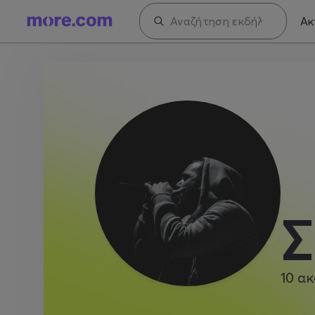
Ακ
Σ
10
ακ