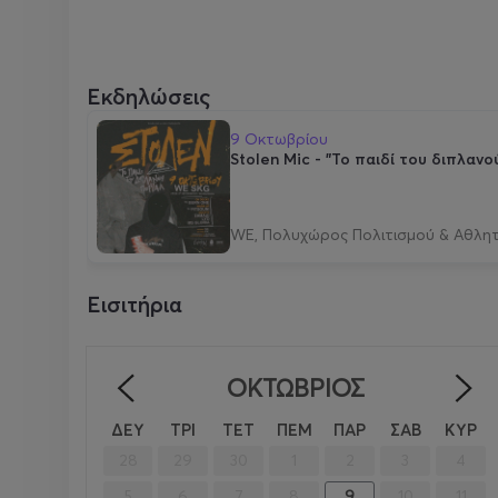
Εκδηλώσεις
9 Οκτωβρίου
Stolen Mic - "Το παιδί του διπλα
WE, Πολυχώρος Πολιτισμού & Αθλη
Εισιτήρια
ΟΚΤΏΒΡΙΟΣ
<
ΔΕΥ
ΤΡΙ
ΤΕΤ
ΠΕΜ
ΠΑΡ
ΣΑΒ
ΚΥΡ
28
29
30
1
2
3
4
5
6
7
8
9
10
11