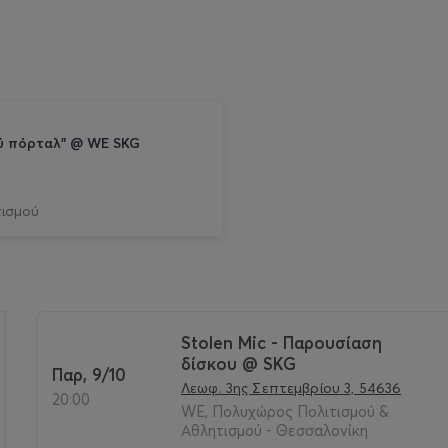
νού πόρταλ" @ WE SKG
τισμού
Stolen Mic - Παρουσίαση
δίσκου @ SKG
Παρ, 9/10
>
Λεωφ. 3ης Σεπτεμβρίου 3, 54636
20:00
WE, Πολυχώρος Πολιτισμού &
Αθλητισμού - Θεσσαλονίκη