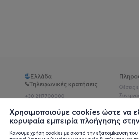
Ελλάδα
Πληρο
Τηλεφωνικές κρατήσεις
Θέσεις 
Συνεργα
+30 2117700000
Δευ - Παρ 10:00 - 18:00
Όροι χρ
Φυσικά σημεία
Χρησιμοποιούμε cookies ώστε να ε
Πολιτικ
κορυφαία εμπειρία πλοήγησης στην
Νομική 
Οδηγίες
Κάνουμε χρήση cookies με σκοπό την εξατομίκευση του 
Blog