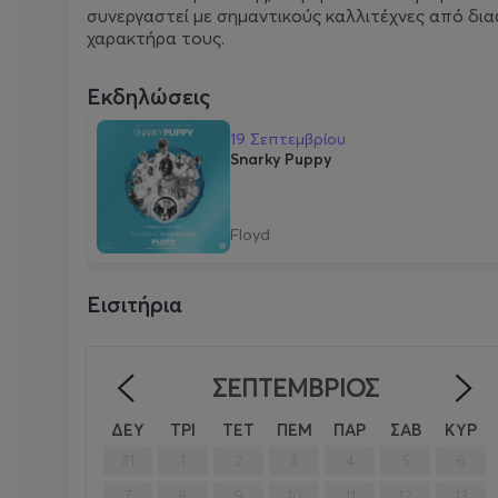
συνεργαστεί με σημαντικούς καλλιτέχνες από δια
χαρακτήρα τους.
Εκδηλώσεις
19 Σεπτεμβρίου
Snarky Puppy
Floyd
Εισιτήρια
ΣΕΠΤΈΜΒΡΙΟΣ
<
ΔΕΥ
ΤΡΙ
ΤΕΤ
ΠΕΜ
ΠΑΡ
ΣΑΒ
ΚΥΡ
31
1
2
3
4
5
6
7
8
9
10
11
12
13