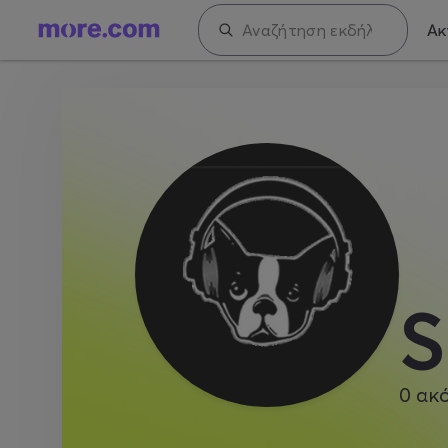
Ακ
S
0
ακ