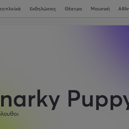
τοπλοϊκά
Εκδηλώσεις
Θέατρο
Μουσική
Αθλη
narky Pupp
όλουθοι