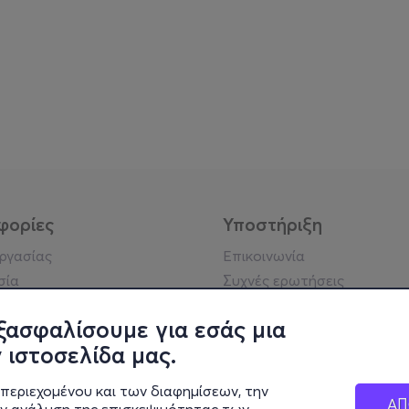
φορίες
Υποστήριξη
εργασίας
Επικοινωνία
σία
Συχνές ερωτήσεις
ήσης
Πράξη για τις ψηφιακές
Υπηρεσίες
ξασφαλίσουμε για εσάς μια
ή απορρήτου
Σύνδεση reseller
 ιστοσελίδα μας.
σημείωση
 κοινότητας
περιεχομένου και των διαφημίσεων, την
ΑΠ