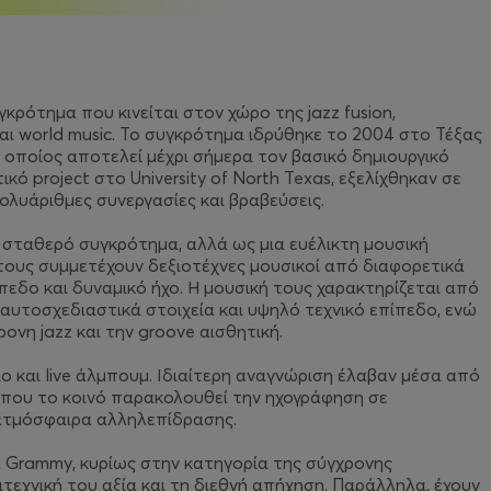
γκρότημα που κινείται στον χώρο της jazz fusion,
 και world music. Το συγκρότημα ιδρύθηκε το 2004 στο Τέξας
 οποίος αποτελεί μέχρι σήμερα τον βασικό δημιουργικό
κό project στο University of North Texas, εξελίχθηκαν σε
λυάριθμες συνεργασίες και βραβεύσεις.
, σταθερό συγκρότημα, αλλά ως μια ευέλικτη μουσική
τους συμμετέχουν δεξιοτέχνες μουσικοί από διαφορετικά
εδο και δυναμικό ήχο. Η μουσική τους χαρακτηρίζεται από
αυτοσχεδιαστικά στοιχεία και υψηλό τεχνικό επίπεδο, ενώ
νη jazz και την groove αισθητική.
ο και live άλμπουμ. Ιδιαίτερη αναγνώριση έλαβαν μέσα από
, όπου το κοινό παρακολουθεί την ηχογράφηση σε
 ατμόσφαιρα αλληλεπίδρασης.
α Grammy, κυρίως στην κατηγορία της σύγχρονης
ιτεχνική του αξία και τη διεθνή απήχηση. Παράλληλα, έχουν