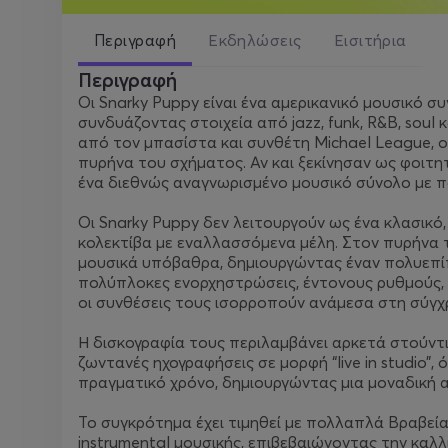
Περιγραφή
Εκδηλώσεις
Εισιτήρια
Περιγραφή
Οι Snarky Puppy είναι ένα αμερικανικό μουσικό συ
συνδυάζοντας στοιχεία από jazz, funk, R&B, soul
από τον μπασίστα και συνθέτη Michael League, ο
πυρήνα του σχήματος. Αν και ξεκίνησαν ως φοιτητι
ένα διεθνώς αναγνωρισμένο μουσικό σύνολο με πο
Οι Snarky Puppy δεν λειτουργούν ως ένα κλασικό
κολεκτίβα με εναλλασσόμενα μέλη. Στον πυρήνα 
μουσικά υπόβαθρα, δημιουργώντας έναν πολυεπίπ
πολύπλοκες ενορχηστρώσεις, έντονους ρυθμούς, 
οι συνθέσεις τους ισορροπούν ανάμεσα στη σύγχρο
Η δισκογραφία τους περιλαμβάνει αρκετά στούντι
ζωντανές ηχογραφήσεις σε μορφή “live in studio”
πραγματικό χρόνο, δημιουργώντας μια μοναδική
Το συγκρότημα έχει τιμηθεί με πολλαπλά Βραβεί
instrumental μουσικής, επιβεβαιώνοντας την καλλ