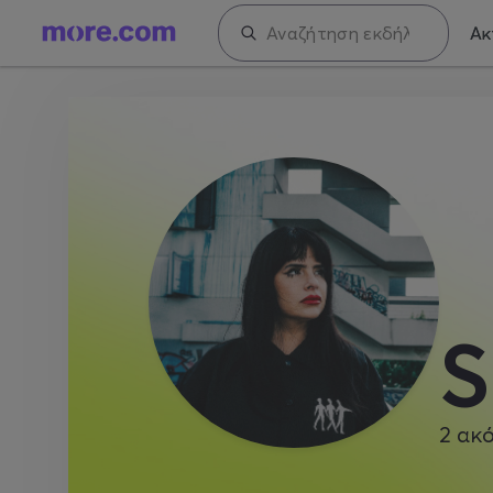
Ακ
S
2
ακό