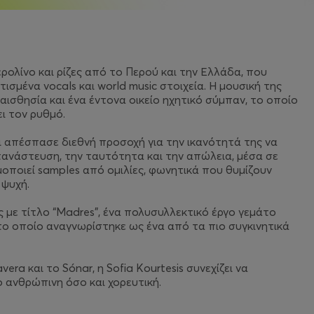
Βερολίνο και ρίζες από το Περού και την Ελλάδα, που
ισμένα vocals και world music στοιχεία. Η μουσική της
αισθησία και ένα έντονα οικείο ηχητικό σύμπαν, το οποίο
ι τον ρυθμό.
και απέσπασε διεθνή προσοχή για την ικανότητά της να
τανάστευση, την ταυτότητα και την απώλεια, μέσα σε
μοποιεί samples από ομιλίες, φωνητικά που θυμίζουν
 ψυχή.
με τίτλο “Madres”, ένα πολυσυλλεκτικό έργο γεμάτο
 το οποίο αναγνωρίστηκε ως ένα από τα πιο συγκινητικά
ra και το Sónar, η Sofia Kourtesis συνεχίζει να
σο ανθρώπινη όσο και χορευτική.