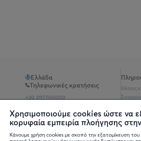
Ελλάδα
Πληρο
Τηλεφωνικές κρατήσεις
Θέσεις 
Συνεργα
+30 2117700000
Δευ - Παρ 10:00 - 18:00
Όροι χρ
Φυσικά σημεία
Χρησιμοποιούμε cookies ώστε να ε
Πολιτικ
κορυφαία εμπειρία πλοήγησης στην
Νομική 
Οδηγίες
Κάνουμε χρήση cookies με σκοπό την εξατομίκευση του 
Blog