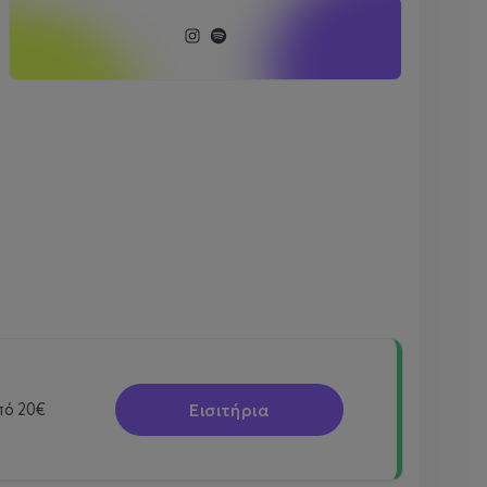
Εισιτήρια
πό
20€