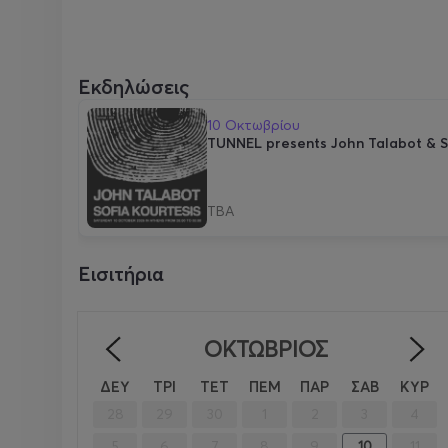
Εκδηλώσεις
10 Οκτωβρίου
TUNNEL presents John Talabot & S
TBA
Εισιτήρια
ΟΚΤΏΒΡΙΟΣ
<
ΔΕΥ
ΤΡΙ
ΤΕΤ
ΠΕΜ
ΠΑΡ
ΣΑΒ
ΚΥΡ
28
29
30
1
2
3
4
5
6
7
8
9
10
11