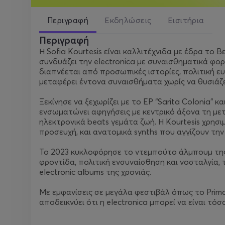
Περιγραφή
Εκδηλώσεις
Εισιτήρια
Περιγραφή
Η Sofia Kourtesis είναι καλλιτέχνιδα με έδρα το 
συνδυάζει την electronica με συναισθηματικά φορτ
διαπνέεται από προσωπικές ιστορίες, πολιτική ευ
μεταφέρει έντονα συναισθήματα χωρίς να θυσιάζε
Ξεκίνησε να ξεχωρίζει με το EP “Sarita Colonia” 
ενσωματώνει αφηγήσεις με κεντρικό άξονα τη με
ηλεκτρονικά beats γεμάτα ζωή. Η Kourtesis χρησι
προσευχή, και ανατομικά synths που αγγίζουν την
Το 2023 κυκλοφόρησε το ντεμπούτο άλμπουμ της 
φροντίδα, πολιτική ενσυναίσθηση και νοσταλγία,
electronic albums της χρονιάς.
Με εμφανίσεις σε μεγάλα φεστιβάλ όπως το Primave
αποδεικνύει ότι η electronica μπορεί να είναι τό