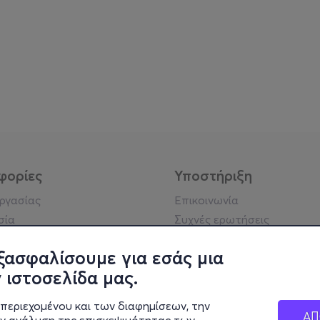
φορίες
Υποστήριξη
εργασίας
Επικοινωνία
σία
Συχνές ερωτήσεις
ήσης
Πράξη για τις ψηφιακές
Υπηρεσίες
ξασφαλίσουμε για εσάς μια
ή απορρήτου
Σύνδεση reseller
 ιστοσελίδα μας.
σημείωση
 κοινότητας
περιεχομένου και των διαφημίσεων, την
ΑΠ