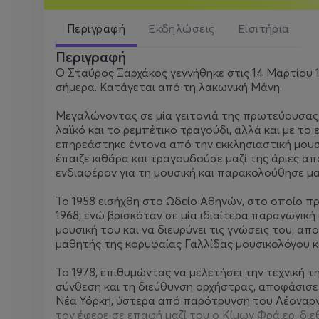
Περιγραφή
Εκδηλώσεις
Εισιτήρια
Περιγραφή
Ο Σταύρος Ξαρχάκος γεννήθηκε στις 14 Μαρτίου 19
σήμερα. Κατάγεται από τη λακωνική Μάνη.
Μεγαλώνοντας σε μία γειτονιά της πρωτεύουσας, 
λαϊκό και το ρεμπέτικο τραγούδι, αλλά και με τ
επηρεάστηκε έντονα από την εκκλησιαστική μουσι
έπαιζε κιθάρα και τραγουδούσε μαζί της άριες απ
ενδιαφέρον για τη μουσική και παρακολούθησε μ
Το 1958 εισήχθη στο Ωδείο Αθηνών, στο οποίο π
1968, ενώ βρισκόταν σε μία ιδιαίτερα παραγωγική 
μουσική του και να διευρύνει τις γνώσεις του, α
μαθητής της κορυφαίας Γαλλίδας μουσικολόγου κ
Το 1978, επιθυμώντας να μελετήσει την τεχνική τ
σύνθεση και τη διεύθυνση ορχήστρας, αποφάσισε 
Νέα Υόρκη, ύστερα από παρότρυνση του Λέοναρν
τον έφερε σε επαφή μαζί του ο Κίμων Φράιερ, δι