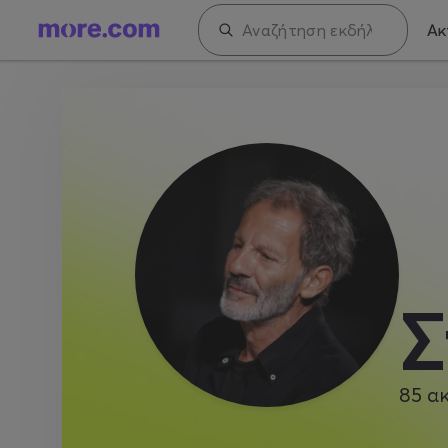
Ακ
Σ
85
α