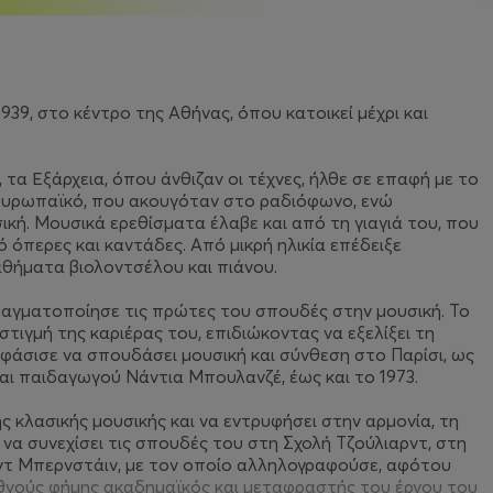
39, στο κέντρο της Αθήνας, όπου κατοικεί μέχρι και
τα Εξάρχεια, όπου άνθιζαν οι τέχνες, ήλθε σε επαφή με το
ο ευρωπαϊκό, που ακουγόταν στο ραδιόφωνο, ενώ
κή. Μουσικά ερεθίσματα έλαβε και από τη γιαγιά του, που
ό όπερες και καντάδες. Από μικρή ηλικία επέδειξε
αθήματα βιολοντσέλου και πιάνου.
ραγματοποίησε τις πρώτες του σπουδές στην μουσική. Το
στιγμή της καριέρας του, επιδιώκοντας να εξελίξει τη
ποφάσισε να σπουδάσει μουσική και σύνθεση στο Παρίσι, ως
αι παιδαγωγού Νάντια Μπουλανζέ, έως και το 1973.
ης κλασικής μουσικής και να εντρυφήσει στην αρμονία, τη
να συνεχίσει τις σπουδές του στη Σχολή Τζούλιαρντ, στη
τ Μπερνστάιν, με τον οποίο αλληλογραφούσε, αφότου
εθνούς φήμης ακαδημαϊκός και μεταφραστής του έργου του