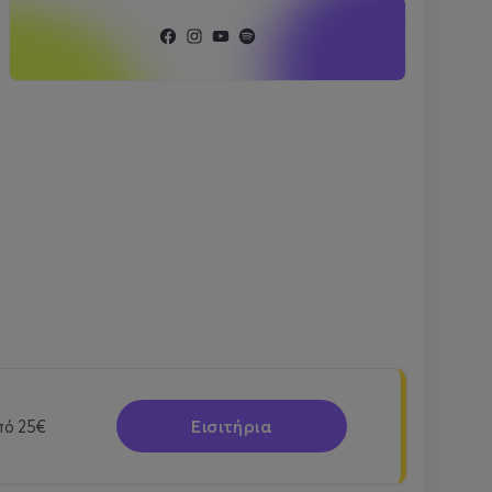
Εισιτήρια
πό
25€