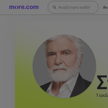
Ακ
Σ
1
ακό