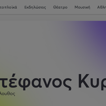
τοπλοϊκά
Εκδηλώσεις
Θέατρο
Μουσική
Αθλη
τέφανος Κυρ
λουθος