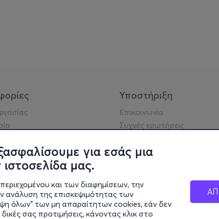
φορίες
Υποστήριξη
εργασίας
Επικοινωνία
σία
Συχνές ερωτήσεις
ήσης
Πράξη για τις ψηφιακές
Υπηρεσίες
ξασφαλίσουμε για εσάς μια
ή απορρήτου
Σύνδεση reseller
 ιστοσελίδα μας.
σημείωση
 κοινότητας
περιεχομένου και των διαφημίσεων, την
ΑΠ
ην ανάλυση της επισκεψιμότητας των
ιψη όλων" των μη απαραίτητων cookies, εάν δεν
κά στοιχεία
 δικές σας προτιμήσεις, κάνοντας κλικ στο
ς Εταιρείας