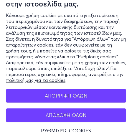
στην ιστοσελίδα μας.
Κάνουμε χρήση cookies με σκοπό την εξατομίκευση
του περιεχομένου και των διαφημίσεων, την παροχή
λειτουργιών μέσων κοινωνικής δικτύωσης και την
ανάλυση της επισκεψιμότητας των ιστοσελίδων μας.
Σας δίνεται η δυνατότητα για "Απόρριψη όλων" των μη
Πληροφορίες
απαραίτητων cookies, εάν δεν συμφωνείτε με τη
χρήση τους, ή μπορείτε να ορίσετε τις δικές σας
Υποστήριξη
προτιμήσεις, κάνοντας κλικ στο "Ρυθμίσεις cookies".
Διαφορετικά, εάν συμφωνείτε με τη χρήση των cookies,
Stay Connected
παρακαλούμε όπως επιλέξετε "Αποδοχή όλων".Για
περισσότερες σχετικές πληροφορίες, ανατρέξτε στην
πολιτική μας για τα cookies
.
Mobile app
ΑΠΟΡΡΙΨΗ ΟΛΩΝ
ΑΠΟΔΟΧΗ ΟΛΩΝ
Ελλάδα
Τηλεφωνικές κρατήσεις
ΡΥΘΜΙΣΕΙΣ COOKIES