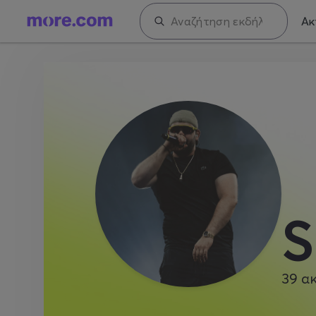
Ακ
S
39
α