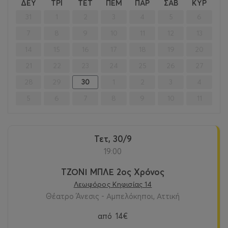
<
>
ΔΕΥ
ΤΡΙ
ΤΕΤ
ΠΕΜ
ΠΑΡ
ΣΑΒ
ΚΥΡ
31
1
2
3
4
5
6
7
8
9
10
11
12
13
14
15
16
17
18
19
20
21
22
23
24
25
26
27
28
29
30
1
2
3
4
5
6
7
8
9
10
11
Τετ, 30/9
19:00
ΤΖΟΝΙ ΜΠΛΕ 2ος Χρόνος
Λεωφόρος Κηφισίας 14
Θέατρο Άνεσις - Αμπελόκηποι, Αττική
από
14€