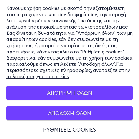
Κάνουμε χρήση cookies με σκοπό την εξατομίκευση
Τετ, 18/11
του περιεχομένου και των διαφημίσεων, την παροχή
λειτουργιών μέσων κοινωνικής δικτύωσης και την
21:30
ανάλυση της επισκεψιμότητας των ιστοσελίδων μας.
Σας δίνεται η δυνατότητα για "Απόρριψη όλων" των μη
ΤΖΟΝΙ ΜΠΛΕ 2ος Χρόνος
απαραίτητων cookies, εάν δεν συμφωνείτε με τη
Λεωφόρος Κηφισίας 14
χρήση τους, ή μπορείτε να ορίσετε τις δικές σας
Θέατρο Άνεσις - Αμπελόκηποι, Αττική
προτιμήσεις, κάνοντας κλικ στο "Ρυθμίσεις cookies".
Διαφορετικά, εάν συμφωνείτε με τη χρήση των cookies,
από
16€
παρακαλούμε όπως επιλέξετε "Αποδοχή όλων".Για
περισσότερες σχετικές πληροφορίες, ανατρέξτε στην
πολιτική μας για τα cookies
.
Εισιτήρια
ΑΠΟΡΡΙΨΗ ΟΛΩΝ
Πεμ, 19/11
21:00
ΑΠΟΔΟΧΗ ΟΛΩΝ
ΤΖΟΝΙ ΜΠΛΕ 2ος Χρόνος
Λεωφόρος Κηφισίας 14
ΡΥΘΜΙΣΕΙΣ COOKIES
Θέατρο Άνεσις - Αμπελόκηποι, Αττική