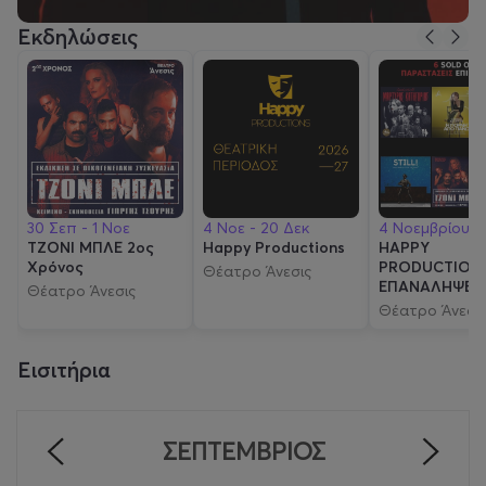
Εκδηλώσεις
30 Σεπ - 1 Νοε
4 Νοε - 20 Δεκ
4 Νοεμβρίου
ΤΖΟΝΙ ΜΠΛΕ 2ος
Happy Productions
HAPPY
Χρόνος
PRODUCTION
Θέατρο Άνεσις
ΕΠΑΝΑΛΗΨΕΙ
Θέατρο Άνεσις
Θέατρο Άνεσι
Εισιτήρια
ΣΕΠΤΈΜΒΡΙΟΣ