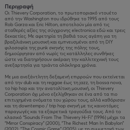
Περιγραφή
Οι Thievery Corporation, το πρωτοποριακό ντουέτο
από την Washington που ιδρύθηκε το 1995 από τους
Rob Garza και Eric Hilton, αποτελούν μία από τις
σταθερές αξίες της σύγχρονης electronica εδώ και τρεις
δεκαετίες. Με αφετηρία τη βαθιά τους αγάπη για τη
βραζιλιάνικη μουσική και εμπνευσμένοι από τη DIY
φιλοσοφία της punk σκηνής της πόλης τους,
δημιούργησαν από νωρίς τις κατάλληλες συνθήκες
ώστε να διατηρήσουν ακέραιη την καλλιτεχνική τους
ανεξαρτησία για τριάντα ολόκληρα χρόνια.
Με μια ανεξάντλητη δεξαμενή επιρροών που εκτείνεται
από την dub και τη reggae έως τη jazz, τη bossa nova,
το hip hop και την ανατολίτικη μουσική, οι Thievery
Corporation όχι μόνο εξελίχθηκαν σε ένα από τα πιο
επιτυχημένα ονόματα του χώρου τους, αλλά καθόρισαν
και τη downtempo / trip hop σκηνή με τις καινοτόμες
παραγωγές και τα εξαιρετικά τραγούδια τους. Από το
κλασικό “Sounds From The Thievery Hi-Fi” (1996) μέχρι τα
“Mirror Conspiracy” (2000), “The Richest Man In Babylon”
(2002), “The Cosmic Game” (2005), με τη συμμετοχή των