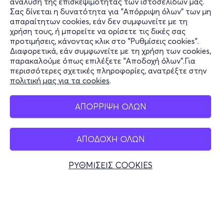
ανάλυση της επισκεψιμότητας των ιστοσελίδων μας.
Σας δίνεται η δυνατότητα για "Απόρριψη όλων" των μη
Πληροφορίες
απαραίτητων cookies, εάν δεν συμφωνείτε με τη
χρήση τους, ή μπορείτε να ορίσετε τις δικές σας
Υποστήριξη
προτιμήσεις, κάνοντας κλικ στο "Ρυθμίσεις cookies".
Διαφορετικά, εάν συμφωνείτε με τη χρήση των cookies,
Stay Connected
παρακαλούμε όπως επιλέξετε "Αποδοχή όλων".Για
περισσότερες σχετικές πληροφορίες, ανατρέξτε στην
πολιτική μας για τα cookies
.
Mobile app
ΑΠΟΡΡΙΨΗ ΟΛΩΝ
ΑΠΟΔΟΧΗ ΟΛΩΝ
Ελλάδα
Τηλεφωνικές κρατήσεις
ΡΥΘΜΙΣΕΙΣ COOKIES
+30 2117700000
Δευ - Παρ 10:00 - 18:00
Φυσικά σημεία