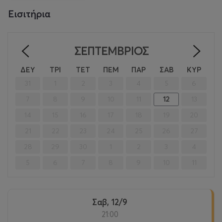
Εισιτήρια
ΣΕΠΤΈΜΒΡΙΟΣ
<
>
ΔΕΥ
ΤΡΙ
ΤΕΤ
ΠΕΜ
ΠΑΡ
ΣΑΒ
ΚΥΡ
31
1
2
3
4
5
6
7
8
9
10
11
12
13
14
15
16
17
18
19
20
21
22
23
24
25
26
27
28
29
30
1
2
3
4
5
6
7
8
9
10
11
Σαβ, 12/9
21:00