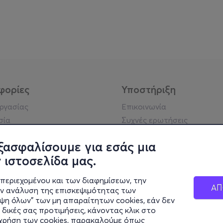
φορίες
Υποστήριξη
εργασίας
Επικοινωνία
σία
Συχνές ερωτήσεις
ήσης
Πράξη για τις ψηφιακές
Υπηρεσίες
ξασφαλίσουμε για εσάς μια
ή απορρήτου
Σύνδεση reseller
 ιστοσελίδα μας.
σημείωση
 κοινότητας
περιεχομένου και των διαφημίσεων, την
ΑΠ
ην ανάλυση της επισκεψιμότητας των
ιψη όλων" των μη απαραίτητων cookies, εάν δεν
κά στοιχεία
 δικές σας προτιμήσεις, κάνοντας κλικ στο
ς Εταιρείας
η χρήση των cookies, παρακαλούμε όπως