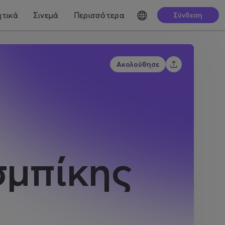
τικά
Σινεμά
Περισσότερα
Σύνδεση
Ακολούθησε
σμπίκης