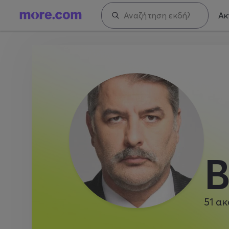
Ακ
Β
51
ακ