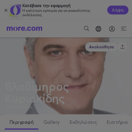
Κατέβασε την εφαρμογή
Λήψη
Η καλύτερη εμπειρία για να ανακαλύπτεις
εκδηλώσεις.
Ακολούθησε
Βλαδίμηρος
Κυριακίδης
90
ακόλουθοι
Περιγραφή
Gallery
Εκδηλώσεις
Εισιτήρια