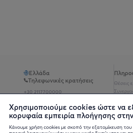
Ελλάδα
Πληρο
Τηλεφωνικές κρατήσεις
Θέσεις 
Συνεργα
+30 2117700000
Δευ - Παρ 10:00 - 18:00
Όροι χρ
Φυσικά σημεία
Χρησιμοποιούμε cookies ώστε να ε
Πολιτικ
κορυφαία εμπειρία πλοήγησης στην
Νομική 
Οδηγίες
Κάνουμε χρήση cookies με σκοπό την εξατομίκευση του 
Blog