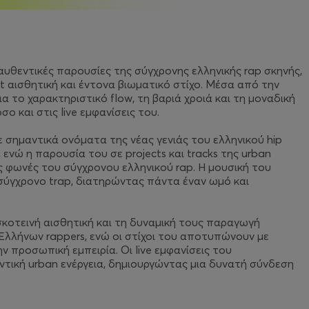
 αυθεντικές παρουσίες της σύγχρονης ελληνικής rap σκηνής,
t αισθητική και έντονα βιωματικό στίχο. Μέσα από την
α το χαρακτηριστικό flow, τη βαριά χροιά και τη μοναδική
ο και στις live εμφανίσεις του.
 σημαντικά ονόματα της νέας γενιάς του ελληνικού hip
νώ η παρουσία του σε projects και tracks της urban
ς φωνές του σύγχρονου ελληνικού rap. Η μουσική του
το σύγχρονο trap, διατηρώντας πάντα έναν ωμό και
σκοτεινή αισθητική και τη δυναμική τους παραγωγή
 Ελλήνων rappers, ενώ οι στίχοι του αποτυπώνουν με
 προσωπική εμπειρία. Οι live εμφανίσεις του
ντική urban ενέργεια, δημιουργώντας μια δυνατή σύνδεση