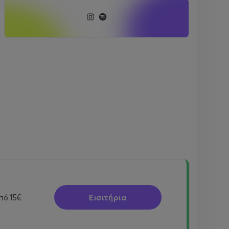
Εισιτήρια
πό
15€