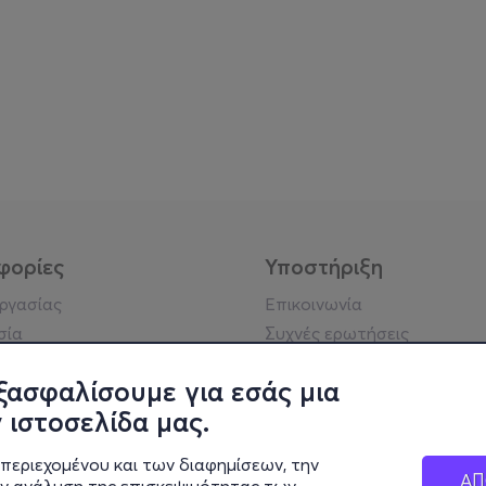
φορίες
Υποστήριξη
εργασίας
Επικοινωνία
σία
Συχνές ερωτήσεις
ήσης
Πράξη για τις ψηφιακές
Υπηρεσίες
ξασφαλίσουμε για εσάς μια
ή απορρήτου
Σύνδεση reseller
 ιστοσελίδα μας.
σημείωση
 κοινότητας
περιεχομένου και των διαφημίσεων, την
ΑΠ