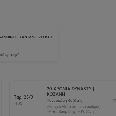
I GAMBINO - ΣΑΝΤΑΜ - VLOSPA
εοδωράκης"
20 ΧΡΟΝΙΑ DYNASTY |
KOZANH
Παρ, 25/9
>
α
Ποντοκώμη Κοζάνης
21:00
Ανοιχτό Θέατρο Ποντοκώμης
"Μ.Θεοδωράκης" - Κοζάνη