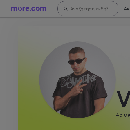
Ακ
V
45
α