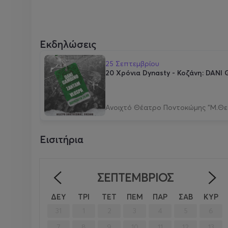
Εκδηλώσεις
25 Σεπτεμβρίου
20 Χρόνια Dynasty - Κοζάνη: DAN
Ανοιχτό Θέατρο Ποντοκώμης "Μ.Θ
Εισιτήρια
ΣΕΠΤΈΜΒΡΙΟΣ
<
ΔΕΥ
ΤΡΙ
ΤΕΤ
ΠΕΜ
ΠΑΡ
ΣΑΒ
ΚΥΡ
31
1
2
3
4
5
6
7
8
9
10
11
12
13