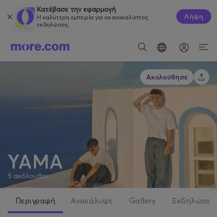
Κατέβασε την εφαρμογή
Λήψη
Η καλύτερη εμπειρία για να ανακαλύπτεις
εκδηλώσεις.
Ακολούθησε
YAMA
5
ακόλουθοι
Περιγραφή
Ανακάλυψε
Gallery
Εκδηλώσει