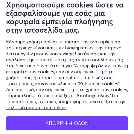
Χρησιμοποιούμε cookies ώστε να
εξασφαλίσουμε για εσάς μια
κορυφαία εμπειρία πλοήγησης
στην ιστοσελίδα μας.
Κάνουμε χρήση cookies με σκοπό την εξατομίκευση
του περιεχομένου και των διαφημίσεων, την παροχή
λειτουργιών μέσων κοινωνικής δικτύωσης και την
ανάλυση της επισκεψιμότητας των ιστοσελίδων μας.
Σας δίνεται η δυνατότητα για "Απόρριψη όλων" των μη
Πληροφορίες
απαραίτητων cookies, εάν δεν συμφωνείτε με τη
χρήση τους, ή μπορείτε να ορίσετε τις δικές σας
Υποστήριξη
προτιμήσεις, κάνοντας κλικ στο "Ρυθμίσεις cookies".
Διαφορετικά, εάν συμφωνείτε με τη χρήση των cookies,
Stay Connected
παρακαλούμε όπως επιλέξετε "Αποδοχή όλων".Για
περισσότερες σχετικές πληροφορίες, ανατρέξτε στην
πολιτική μας για τα cookies
.
Mobile app
ΑΠΟΡΡΙΨΗ ΟΛΩΝ