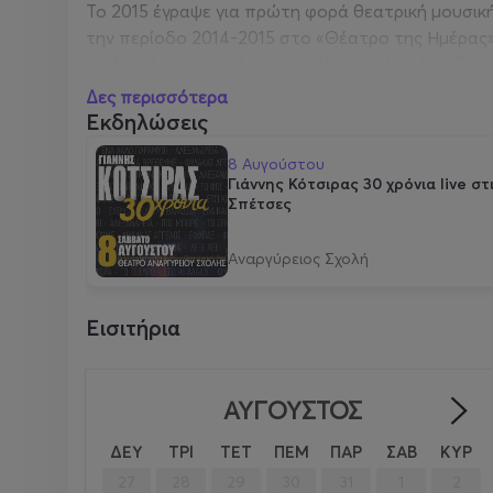
Το 2015 έγραψε για πρώτη φορά θεατρική μουσικ
την περίοδο 2014-2015 στο «Θέατρο της Ημέρας»
κυκλοφόρησε το άλμπουμ «Ψεύτης Καιρός». Το τ
2020 με τίτλο «Κοίτα Γύρω».
Δες περισσότερα
Εκδηλώσεις
Συνολικά έχει κυκλοφορήσει 17 προσωπικούς δίσκ
8 Αυγούστου
πάνω από 1000 συναυλίες στην Ελλάδα και σε όλ
Γιάννης Κότσιρας 30 χρόνια live στ
Σπέτσες
Αναργύρειος Σχολή
Εισιτήρια
ΑΎΓΟΥΣΤΟΣ
ΔΕΥ
ΤΡΙ
ΤΕΤ
ΠΕΜ
ΠΑΡ
ΣΑΒ
ΚΥΡ
27
28
29
30
31
1
2