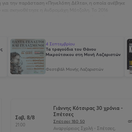
ή για την παράσταση «Πηνελόπη Δέλτα», η οποία ανέβηκε
 και σκηνοθέτησε η Ανδρομάχη Μότζολη. Το 2016
ελευταίο του άλμπουμ κυκλοφόρησε τον Οκτώβριο του
ους με πάνω από 1,7 εκατομμύρια πωλήσεις και έχει δώσει
4 Σεπτεμβρίου
ο τον κόσμο.
ις
Τα τραγούδια του Θάνου
Μικρούτσικου στη Μονή Λαζαριστών
Φεστιβάλ Μονής Λαζαριστών
Γιάννης Κότσιρας 30 χρόνια -
Σπέτσες
Σαβ, 8/8
>
α
Σπέτσες 180 50
21:00
Αναργύρειος Σχολή - Σπέτσες,