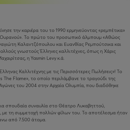
κίνησε την καριέρα του το 1990 ερμηνεύοντας «ρεμπέτικα»
 τ’ Ουρανού». Το πρώτο του προσωπικό άλμπουμ «Αθώος
ναγιώτη Καλαντζόπουλου και Ευανθίας Ρεμπούτσικα και
πολλούς γνωστούς Έλληνες καλλιτέχνες, όπως η Χάρις
χαιρίτσας, η Yasmin Levy κ.ά.
Έλληνας Καλλιτέχνης με τις Περισσότερες Πωλήσεις»! Το
s The Flame», το οποίο περιλάμβανε το τραγούδι της
Αγώνες του 2004 στην Αρχαία Ολυμπία, που διαδόθηκε
 μια σπουδαία συναυλία στο Θέατρο Λυκαβηττού,
ή, με τη συμμετοχή πολλών φίλων του. Το αποτέλεσμα ήταν
πάνω από 7.500 άτομα.