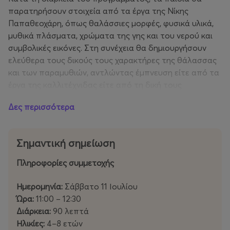
παρατηρήσουν στοιχεία από τα έργα της Νίκης
Παπαθεοχάρη, όπως θαλάσσιες μορφές, φυσικά υλικά,
μυθικά πλάσματα, χρώματα της γης και του νερού και
συμβολικές εικόνες. Στη συνέχεια θα δημιουργήσουν
ελεύθερα τους δικούς τους χαρακτήρες της θάλασσας
και των παραμυθιών, αντλώντας έμπνευση είτε από τα
έργα της καλλιτέχνιδας είτε από τη δική τους
φαντασία.
Δες περισσότερα
Με τη χρήση ξυλομπογιάς, μαρκαδόρων, ακουαρέλας
και μικτών τεχνικών, κάθε παιδί θα σχεδιάσει τον δικό
Σημαντική σημείωση
του μοναδικό «φύλακα» και θα του δώσει όνομα,
ιστορία και προσωπικότητα, συνδέοντας την εικόνα με
Πληροφορίες συμμετοχής
τον λόγο και την αφήγηση.
Ημερομηνία:
Σάββατο 11 Ιουλίου
Στόχοι του εργαστηρίου
Ώρα:
11:00 – 12:30
Διάρκεια:
90 λεπτά
Καλλιέργεια αισθητικής παιδείας
Ηλικίες:
4–8 ετών
Ανάπτυξη δημιουργικής σκέψης και φαντασίας