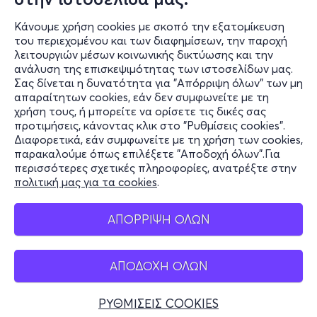
Κάνουμε χρήση cookies με σκοπό την εξατομίκευση
του περιεχομένου και των διαφημίσεων, την παροχή
λειτουργιών μέσων κοινωνικής δικτύωσης και την
ανάλυση της επισκεψιμότητας των ιστοσελίδων μας.
Σας δίνεται η δυνατότητα για "Απόρριψη όλων" των μη
Πληροφορίες
απαραίτητων cookies, εάν δεν συμφωνείτε με τη
χρήση τους, ή μπορείτε να ορίσετε τις δικές σας
Υποστήριξη
προτιμήσεις, κάνοντας κλικ στο "Ρυθμίσεις cookies".
Διαφορετικά, εάν συμφωνείτε με τη χρήση των cookies,
Stay Connected
παρακαλούμε όπως επιλέξετε "Αποδοχή όλων".Για
περισσότερες σχετικές πληροφορίες, ανατρέξτε στην
πολιτική μας για τα cookies
.
Mobile app
ΑΠΟΡΡΙΨΗ ΟΛΩΝ
ΑΠΟΔΟΧΗ ΟΛΩΝ
Ελλάδα
Τηλεφωνικές κρατήσεις
ΡΥΘΜΙΣΕΙΣ COOKIES