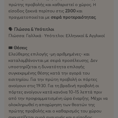
αντίδρασή του την εμπνέει να αφιερώσει τη ζωή της
πρώτης προβολής και καθαριστεί ο χώρος. Η
στο να βελτιώνει διακριτικά την καθημερινότητα των
είσοδος ξεκινά περίπου στις
23:00
και
ανθρώπων γύρω της.
πραγματοποιείται με
σειρά προτεραιότητας
.
Μέσα από ευρηματικές παρεμβάσεις, μικρές πράξεις
🗣️
Γλώσσα & Υπότιτλοι
καλοσύνης και απρόσμενες συναντήσεις, η Αμελί
Γλώσσα: Γαλλικά · Υπότιτλοι: Ελληνικοί & Αγγλικοί
μετατρέπεται σε μια αόρατη δύναμη που αλλάζει τις
ζωές των άλλων. Όμως, ενώ βοηθά τους πάντες να
🎟️ Θέσεις
βρουν την ευτυχία τους, δυσκολεύεται να
Ελεύθερης επιλογής -μη αριθμημένες- και
αντιμετωπίσει τις δικές της επιθυμίες.
καταλαμβάνονται με σειρά προσέλευσης. Δεν
υποστηρίζεται η
δυνατότητα επιλογής
Όταν γνωρίζει τον Νίνο, έναν εκκεντρικό νεαρό με τον
συγκεκριμένης θέσης κατά την αγορά του
οποίο μοιράζεται την ίδια ευαισθησία και φαντασία,
εισιτηρίου. Για την πρώτη προβολή οι πόρτες
ξεκινά ένα τρυφερό παιχνίδι αναζήτησης και
ανοίγουν στις 19:30. Για τη βραδινή προβολή οι
προσέγγισης. Για πρώτη φορά, η Αμελί καλείται να βγει
πόρτες ανοίγουν κατά κανόνα 10–15 λεπτά πριν
από τον προστατευμένο κόσμο που έχει χτίσει και να
από την προγραμματισμένη ώρα έναρξης. Μέχρι να
ρισκάρει για τη δική της ευτυχία.
ολοκληρωθεί η αποχώρηση των θεατών της
πρώτης προβολής και ο καθαρισμός του χώρου
σχηματίζεται ουρά αναμονής και η είσοδος