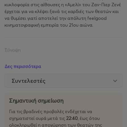
κυκλοφορία στις αίθουσες η «Αμελί» του Ζαν-Πιερ Ζενέ
έρχεται για να κλέψει ξανά τις καρδιές των θεατών και
να θυμίσει γιατί αποτελεί την απόλυτη feelgood
κινηματογραφική εμπειρία του 21ου αιώνα.
Σύνοψη
Η Αμελί Πουλέν είναι μια μοναχική νεαρή γυναίκα που ζει
Δες περισσότερα
στο Παρίσι και εργάζεται ως σερβιτόρα σε ένα μικρό
καφέ της Μονμάρτης. Μεγαλωμένη σε ένα περιβάλλον
Συντελεστές
που περιόρισε τη φαντασία και την κοινωνικότητά της,
έχει αναπτύξει έναν πλούσιο εσωτερικό κόσμο, γεμάτο
μικρές εμμονές, παρατηρήσεις και ονειροπολήσεις.
Σημαντική σημείωση
Όταν ανακαλύπτει τυχαία ένα κρυμμένο κουτί με
Για τις βραδινές προβολές ενδέχεται να
αναμνηστικά από την παιδική ηλικία ενός άγνωστου
σχηματιστεί ουρά μετά τις
22:40
, έως ότου
άνδρα, αποφασίζει να του το επιστρέψει. Η συγκινητική
ολοκληρωθεί η αποχώρηση των θεατών της