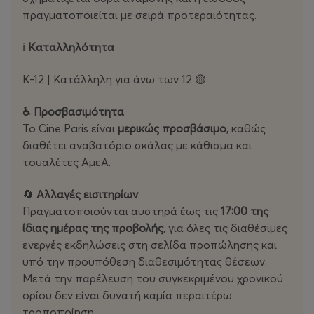
πραγματοποιείται με σειρά προτεραιότητας.
Με χιούμορ, ζεστασιά και μια μοναδική οπτική πάνω
στην καθημερινότητα, η ταινία εξερευνά τη μοναξιά,
ℹ️
Kαταλληλότητα
την αγάπη και τη σημασία της ανθρώπινης επαφής,
μετατρέποντας το Παρίσι σε έναν τόπο όπου το απλό
K-12 | Κατάλληλη για άνω των 12 🟡
μπορεί να γίνει μαγικό.
♿ Προσβασιμότητα
Το Cine Paris είναι
μερικώς προσβάσιμο
, καθώς
διαθέτει αναβατόριο σκάλας με κάθισμα και
Βραβεία & Διακρίσεις
τουαλέτες ΑμεΑ.
5 υποψηφιότητες για Όσκαρ, μεταξύ των οποίων
🔄
Αλλαγές εισιτηρίων
Καλύτερης Ξενόγλωσσης Ταινίας.
Πραγματοποιούνται αυστηρά έως τις
17:00 της
Βραβείο Καλύτερης Ευρωπαϊκής Ταινίας στα
European Film Awards.
ίδιας ημέρας της προβολής
, για όλες τις διαθέσιμες
Βραβείο Σκηνοθεσίας για τον Jean-Pierre Jeunet
ενεργές εκδηλώσεις στη σελίδα προπώλησης και
στα European Film Awards.
υπό την προϋπόθεση διαθεσιμότητας θέσεων.
Βραβείο Κοινού στο Toronto International Film
Μετά την παρέλευση του συγκεκριμένου χρονικού
Festival.
ορίου δεν είναι δυνατή καμία περαιτέρω
Συνολικά περισσότερες από 60 διεθνείς
βραβεύσεις και 70+ υποψηφιότητες.
τροποποίηση.