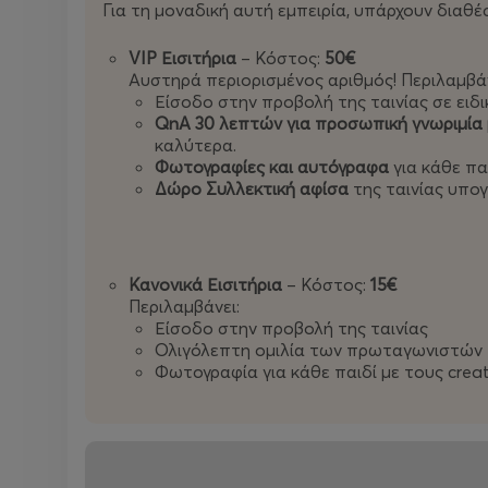
Για τη μοναδική αυτή εμπειρία, υπάρχουν διαθέ
Mr. Antouon, Konstantina, Javou, Alekkun, W1ndz, 
VIP Εισιτήρια
– Κόστος:
50€
Στο “Η Ένωση” μπαίνει στο παιχνίδι και μια ολόκ
Αυστηρά περιορισμένος αριθμός! Περιλαμβάν
δημιουργώντας ομάδες, συμμαχίες και απρόβλεπτ
Είσοδο στην προβολή της ταινίας σε ειδ
QnA 30 λεπτών για προσωπική γνωριμία
καλύτερα.
DK, Marianna grfld, Giannuba, Alyx, Neverlander, Pe
Φωτογραφίες και αυτόγραφα
για κάθε παι
Goalkeeper, Legit Gaming, Mosquito και σε μοναδ
Δώρο Συλλεκτική αφίσα
της ταινίας υπογ
Τα challenges είναι πιο απαιτητικά από ποτέ — σ
μόνο οι αντοχές, αλλά και η συνεργασία.
Κανονικά Εισιτήρια
– Κόστος:
15€
🎟️ ΜΗ ΧΑΣΕΤΕ ΘΕΣΗ!
Περιλαμβάνει:
Είσοδο στην προβολή της ταινίας
Ολιγόλεπτη ομιλία των πρωταγωνιστών
Οι προβολές είναι
μοναδικές και περιορισμένες
. Α
Φωτογραφία για κάθε παιδί με τους crea
εμπειρία με τους αγαπημένους του YouTubers,
κλε
Ζήστε από κοντά τη μεγαλύτερη παραγωγή YouTub