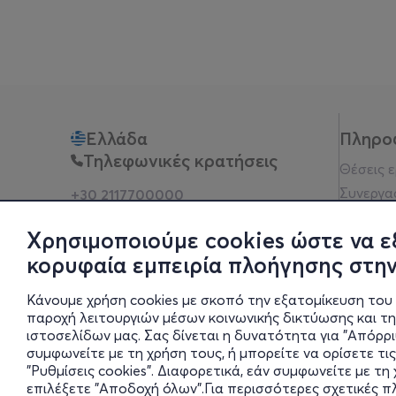
Ελλάδα
Πληρο
Τηλεφωνικές κρατήσεις
Θέσεις 
Συνεργα
+30 2117700000
Δευ - Παρ 10:00 - 18:00
Όροι χρ
Φυσικά σημεία
Χρησιμοποιούμε cookies ώστε να ε
Πολιτικ
κορυφαία εμπειρία πλοήγησης στην
Νομική 
Οδηγίες
Κάνουμε χρήση cookies με σκοπό την εξατομίκευση του 
Blog
παροχή λειτουργιών μέσων κοινωνικής δικτύωσης και τ
ιστοσελίδων μας. Σας δίνεται η δυνατότητα για "Απόρρ
Οικονομι
συμφωνείτε με τη χρήση τους, ή μπορείτε να ορίσετε τις
Πολιτικέ
"Ρυθμίσεις cookies". Διαφορετικά, εάν συμφωνείτε με τ
Έκθεση 
επιλέξετε "Αποδοχή όλων".Για περισσότερες σχετικές 