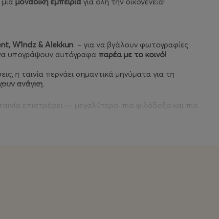
ι μια
μοναδική εμπειρία
για όλη την οικογένεια!
nt, W1ndz & Alekkun
– για να βγάλουν φωτογραφίες
ι να υπογράψουν αυτόγραφα
παρέα με το κοινό
!
ις, η ταινία περνάει σημαντικά μηνύματα για τη
έχουν ανάγκη
.
ταινία επιστρέφει — μεγαλύτερο, πιο φιλόδοξο και πιο
ική παραγωγή, με πολλαπλά γυρίσματα, πολλούς
ο αφιερωμένο σε έναν ανώτερο σκοπό:
την ενίσχυση της
τής και μαζί του ο βασικός πυρήνας: