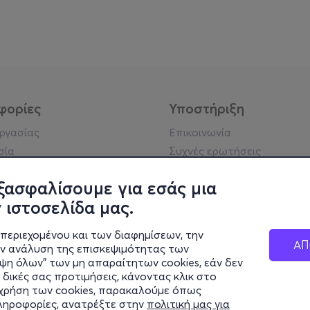
φορίες
Υποστήριξη
εργασίας
Επικοινωνία
σία
Συχνές ερωτήσεις
ήσης
Πράξη για τις ψηφιακές
Υπηρεσίες
ξασφαλίσουμε για εσάς μια
ή απορρήτου
Σύνδεση reseller
 ιστοσελίδα μας.
σημείωση
 κοινότητας
περιεχομένου και των διαφημίσεων, την
ΑΠ
ην ανάλυση της επισκεψιμότητας των
ιψη όλων" των μη απαραίτητων cookies, εάν δεν
κά στοιχεία
 δικές σας προτιμήσεις, κάνοντας κλικ στο
ς Εταιρείας
η χρήση των cookies, παρακαλούμε όπως
Διαφάνειας
πληροφορίες, ανατρέξτε στην
πολιτική μας για