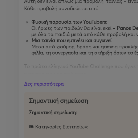
Αυτή δεν είναι απλώς μια προβολή ταινίας – είνα
Κάθε προβολή συνοδεύεται από:
Φυσική παρουσία των YouTubers
:
Οι ήρωες των παιδιών θα είναι εκεί –
Panos De
με όλα τα παιδιά μετά από κάθε προβολή κα
Μια ταινία που εμπνέει και συγκινεί
:
Μέσα από χιούμορ, δράση και gaming προκλήσε
φιλία, τη συνεργασία και τη στήριξη όσων το 
Το πρώτο ελληνικό YouTube Challenge που έγινε 
κινηματογραφικό από ποτέ.
Δες περισσότερα
Αυτή τη φορά μιλάμε για κανονική κινηματογραφ
πρωταγωνιστές και ένα μεγάλο χρηματικό έπαθλ
Σημαντική σημείωση
ΕΛΕΠΑΠ
, που στηρίζει παιδιά με αναπηρίες.
Σημαντική σημείωση:
👑 Ποιοι συμμετέχουν
🎟️ Κατηγορίες Εισιτηρίων:
Ο PanosDent επιστρέφει ως παρουσιαστής/εμψυχω