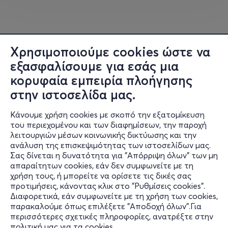
DK, Marianna grfld, Giannuba, Alyx, Neverlander, Petsas,
Alexandra Efe, Skiourakic, Marinos, Dat Lilly, Greek
Goalkeeper, Legit Gaming, Mosquito και σε μοναδικό
ρόλο-έκπληξη ο Δημήτρης Χαβρές (Greek Kratos).
Χρησιμοποιούμε cookies ώστε να
εξασφαλίσουμε για εσάς μια
Τα challenges είναι πιο απαιτητικά από ποτέ —
κορυφαία εμπειρία πλοήγησης
σωματικά, πνευματικά και ομαδικά. Δεν δοκιμάζονται
στην ιστοσελίδα μας.
μόνο οι αντοχές, αλλά και η συνεργασία.
Κάνουμε χρήση cookies με σκοπό την εξατομίκευση
🎟️ ΜΗ ΧΑΣΕΤΕ ΘΕΣΗ!
του περιεχομένου και των διαφημίσεων, την παροχή
λειτουργιών μέσων κοινωνικής δικτύωσης και την
Οι προβολές είναι
μοναδικές και περιορισμένες
. Αν
ανάλυση της επισκεψιμότητας των ιστοσελίδων μας.
θέλετε το παιδί σας να ζήσει από κοντά αυτή την
Σας δίνεται η δυνατότητα για "Απόρριψη όλων" των μη
Πληροφορίες
εμπειρία με τους αγαπημένους του YouTubers,
κλείστε
απαραίτητων cookies, εάν δεν συμφωνείτε με τη
χρήση τους, ή μπορείτε να ορίσετε τις δικές σας
εγκαίρως τα εισιτήρια
.
Υποστήριξη
προτιμήσεις, κάνοντας κλικ στο "Ρυθμίσεις cookies".
Διαφορετικά, εάν συμφωνείτε με τη χρήση των cookies,
Stay Connected
Ζήστε από κοντά τη μεγαλύτερη παραγωγή YouTubers
παρακαλούμε όπως επιλέξετε "Αποδοχή όλων".Για
που έγινε ποτέ!
περισσότερες σχετικές πληροφορίες, ανατρέξτε στην
πολιτική μας για τα cookies
.